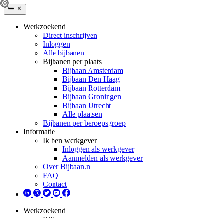
Werkzoekend
Direct inschrijven
Inloggen
Alle bijbanen
Bijbanen per plaats
Bijbaan Amsterdam
Bijbaan Den Haag
Bijbaan Rotterdam
Bijbaan Groningen
Bijbaan Utrecht
Alle plaatsen
Bijbanen per beroepsgroep
Informatie
Ik ben werkgever
Inloggen als werkgever
Aanmelden als werkgever
Over Bijbaan.nl
FAQ
Contact
Werkzoekend