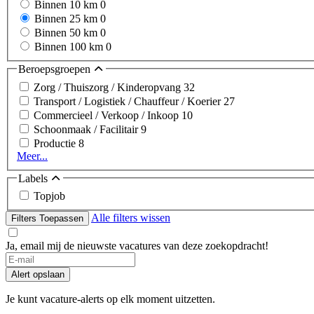
Binnen 10 km
0
Binnen 25 km
0
Binnen 50 km
0
Binnen 100 km
0
Beroepsgroepen
Zorg / Thuiszorg / Kinderopvang
32
Transport / Logistiek / Chauffeur / Koerier
27
Commercieel / Verkoop / Inkoop
10
Schoonmaak / Facilitair
9
Productie
8
Meer...
Labels
Topjob
Alle filters wissen
Filters Toepassen
Ja, email mij de nieuwste vacatures van deze zoekopdracht!
If
you
Alert opslaan
are
a
Je kunt vacature-alerts op elk moment uitzetten.
human,