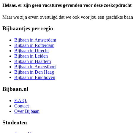
ignore
Helaas, er zijn geen vacatures gevonden voor deze zoekopdracht
this
field
Maar we zijn ervan overtuigd dat we ook voor jou een geschikte baan
Bijbaantjes per regio
Bijbaan in Amsterdam
Bijbaan in Rotterdam
Bijbaan in Utrecht
Bijbaan in Leiden
Bijbaan in Haarlem
Bijbaan in Amersfoort
Bijbaan in Den Haag
Bijbaan in Eindhoven
Bijbaan.nl
F.A.Q.
Contact
Over Bijbaan
Studenten