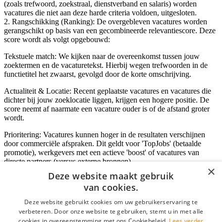
(zoals trefwoord, zoekstraal, dienstverband en salaris) worden
vacatures die niet aan deze harde criteria voldoen, uitgesloten.
2. Rangschikking (Ranking): De overgebleven vacatures worden
gerangschikt op basis van een gecombineerde relevantiescore. Deze
score wordt als volgt opgebouwd:
Tekstuele match: We kijken naar de overeenkomst tussen jouw
zoektermen en de vacaturetekst. Hierbij wegen trefwoorden in de
functietitel het zwaarst, gevolgd door de korte omschrijving.
Actualiteit & Locatie: Recent geplaatste vacatures en vacatures die
dichter bij jouw zoeklocatie liggen, krijgen een hogere positie. De
score neemt af naarmate een vacature ouder is of de afstand groter
wordt.
Prioritering: Vacatures kunnen hoger in de resultaten verschijnen
door commerciële afspraken. Dit geldt voor 'TopJobs' (betaalde
promotie), werkgevers met een actieve 'boost' of vacatures van
directe partners (versus externe bronnen).
×
Deze website maakt gebruik
van cookies.
Inloggen als bedrijf
Deze website gebruikt cookies om uw gebruikerservaring te
verbeteren. Door onze website te gebruiken, stemt u in met alle
E-mail
*
cookies in overeenstemming met ons Cookiebeleid.
Lees verder