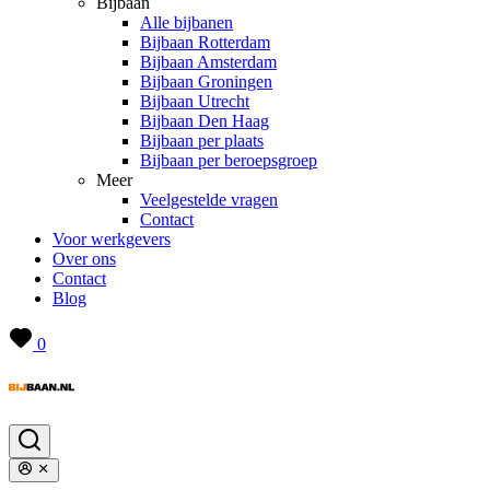
Bijbaan
Alle bijbanen
Bijbaan Rotterdam
Bijbaan Amsterdam
Bijbaan Groningen
Bijbaan Utrecht
Bijbaan Den Haag
Bijbaan per plaats
Bijbaan per beroepsgroep
Meer
Veelgestelde vragen
Contact
Voor werkgevers
Over ons
Contact
Blog
0