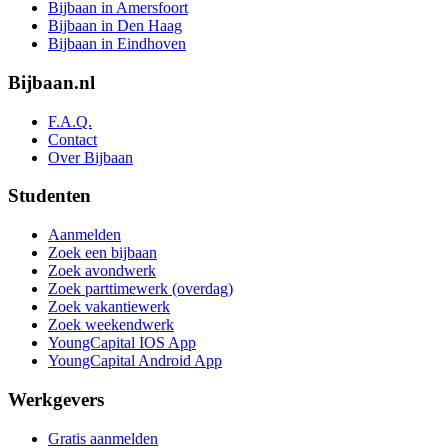
Bijbaan in Amersfoort
Bijbaan in Den Haag
Bijbaan in Eindhoven
Bijbaan.nl
F.A.Q.
Contact
Over Bijbaan
Studenten
Aanmelden
Zoek een bijbaan
Zoek avondwerk
Zoek parttimewerk (overdag)
Zoek vakantiewerk
Zoek weekendwerk
YoungCapital IOS App
YoungCapital Android App
Werkgevers
Gratis aanmelden