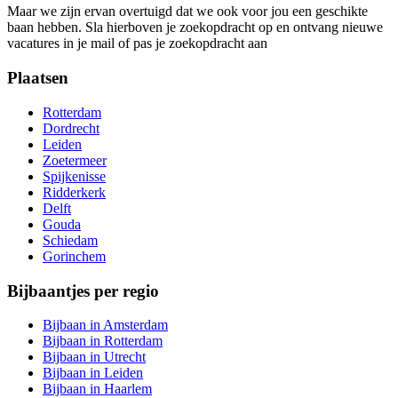
Maar we zijn ervan overtuigd dat we ook voor jou een geschikte
baan hebben. Sla hierboven je zoekopdracht op en ontvang nieuwe
vacatures in je mail of pas je zoekopdracht aan
Plaatsen
Rotterdam
Dordrecht
Leiden
Zoetermeer
Spijkenisse
Ridderkerk
Delft
Gouda
Schiedam
Gorinchem
Bijbaantjes per regio
Bijbaan in Amsterdam
Bijbaan in Rotterdam
Bijbaan in Utrecht
Bijbaan in Leiden
Bijbaan in Haarlem