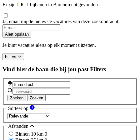
Er zijn
0
ICT bijbanen in Barendrecht gevonden.
Ja, email mij de nieuwste vacatures van deze zoekopdracht!
If
you
Alert opslaan
are
a
Je kunt vacature-alerts op elk moment uitzetten.
human,
ignore
Filters
this
field
Vind hier de baan die bij jou past
Filters
Zoeken
Zoeken
Sorteer op
Afstanden
Binnen 10 km
0