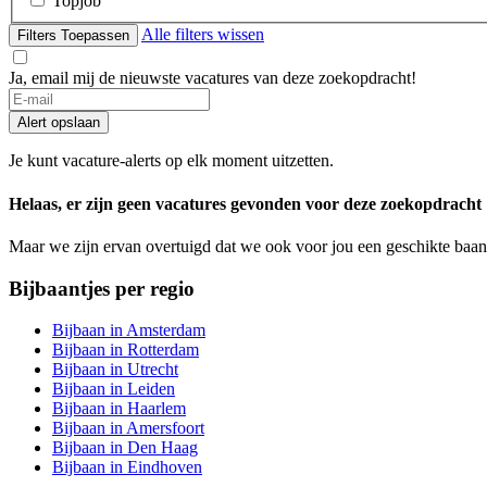
Topjob
Alle filters wissen
Filters Toepassen
Ja, email mij de nieuwste vacatures van deze zoekopdracht!
If
you
Alert opslaan
are
a
Je kunt vacature-alerts op elk moment uitzetten.
human,
ignore
Helaas, er zijn geen vacatures gevonden voor deze zoekopdracht
this
field
Maar we zijn ervan overtuigd dat we ook voor jou een geschikte baan
Bijbaantjes per regio
Bijbaan in Amsterdam
Bijbaan in Rotterdam
Bijbaan in Utrecht
Bijbaan in Leiden
Bijbaan in Haarlem
Bijbaan in Amersfoort
Bijbaan in Den Haag
Bijbaan in Eindhoven