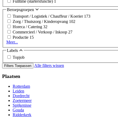
Fulltime (startersfunctie)
1
Beroepsgroepen
Transport / Logistiek / Chauffeur / Koerier
173
Zorg / Thuiszorg / Kinderopvang
102
Horeca / Catering
32
Commercieel / Verkoop / Inkoop
27
Productie
15
Meer...
Labels
Topjob
Alle filters wissen
Filters Toepassen
Plaatsen
Rotterdam
Leiden
Dordrecht
Zoetermeer
Spijkenisse
Gouda
Ridderkerk