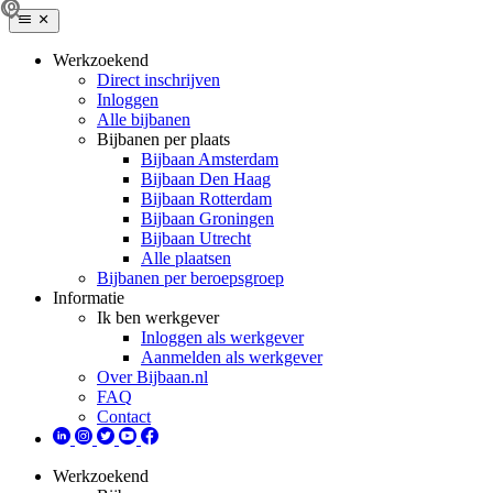
Werkzoekend
Direct inschrijven
Inloggen
Alle bijbanen
Bijbanen per plaats
Bijbaan Amsterdam
Bijbaan Den Haag
Bijbaan Rotterdam
Bijbaan Groningen
Bijbaan Utrecht
Alle plaatsen
Bijbanen per beroepsgroep
Informatie
Ik ben werkgever
Inloggen als werkgever
Aanmelden als werkgever
Over Bijbaan.nl
FAQ
Contact
Werkzoekend