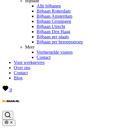
Bijbaan
Alle bijbanen
Bijbaan Rotterdam
Bijbaan Amsterdam
Bijbaan Groningen
Bijbaan Utrecht
Bijbaan Den Haag
Bijbaan per plaats
Bijbaan per beroepsgroep
Meer
Veelgestelde vragen
Contact
Voor werkgevers
Over ons
Contact
Blog
0