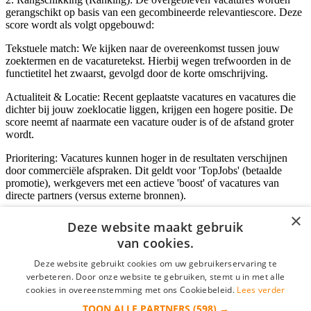
gerangschikt op basis van een gecombineerde relevantiescore. Deze
score wordt als volgt opgebouwd:
Tekstuele match: We kijken naar de overeenkomst tussen jouw
zoektermen en de vacaturetekst. Hierbij wegen trefwoorden in de
functietitel het zwaarst, gevolgd door de korte omschrijving.
Actualiteit & Locatie: Recent geplaatste vacatures en vacatures die
dichter bij jouw zoeklocatie liggen, krijgen een hogere positie. De
score neemt af naarmate een vacature ouder is of de afstand groter
wordt.
Prioritering: Vacatures kunnen hoger in de resultaten verschijnen
door commerciële afspraken. Dit geldt voor 'TopJobs' (betaalde
promotie), werkgevers met een actieve 'boost' of vacatures van
directe partners (versus externe bronnen).
×
Deze website maakt gebruik
van cookies.
Inloggen als bedrijf
Deze website gebruikt cookies om uw gebruikerservaring te
E-mail
*
verbeteren. Door onze website te gebruiken, stemt u in met alle
cookies in overeenstemming met ons Cookiebeleid.
Lees verder
TOON ALLE PARTNERS
(598) →