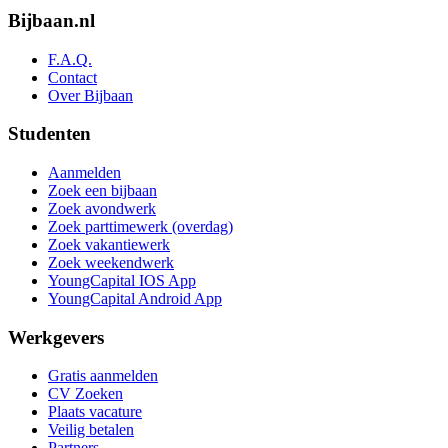
Bijbaan.nl
F.A.Q.
Contact
Over Bijbaan
Studenten
Aanmelden
Zoek een bijbaan
Zoek avondwerk
Zoek parttimewerk (overdag)
Zoek vakantiewerk
Zoek weekendwerk
YoungCapital IOS App
YoungCapital Android App
Werkgevers
Gratis aanmelden
CV Zoeken
Plaats vacature
Veilig betalen
Partners