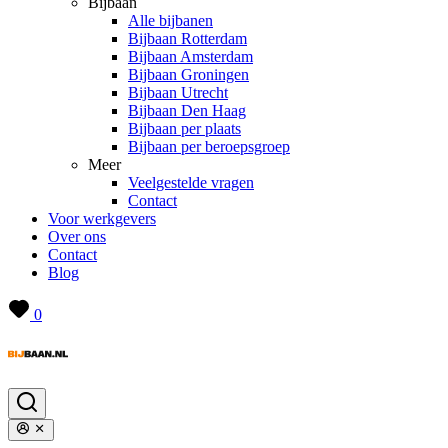
Bijbaan
Alle bijbanen
Bijbaan Rotterdam
Bijbaan Amsterdam
Bijbaan Groningen
Bijbaan Utrecht
Bijbaan Den Haag
Bijbaan per plaats
Bijbaan per beroepsgroep
Meer
Veelgestelde vragen
Contact
Voor werkgevers
Over ons
Contact
Blog
0