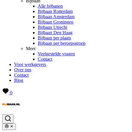
Bijbaan
Alle bijbanen
Bijbaan Rotterdam
Bijbaan Amsterdam
Bijbaan Groningen
Bijbaan Utrecht
Bijbaan Den Haag
Bijbaan per plaats
Bijbaan per beroepsgroep
Meer
Veelgestelde vragen
Contact
Voor werkgevers
Over ons
Contact
Blog
0