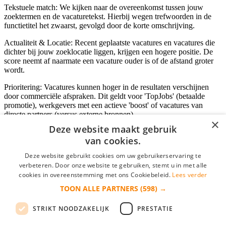
Tekstuele match: We kijken naar de overeenkomst tussen jouw
zoektermen en de vacaturetekst. Hierbij wegen trefwoorden in de
functietitel het zwaarst, gevolgd door de korte omschrijving.
Actualiteit & Locatie: Recent geplaatste vacatures en vacatures die
dichter bij jouw zoeklocatie liggen, krijgen een hogere positie. De
score neemt af naarmate een vacature ouder is of de afstand groter
wordt.
Prioritering: Vacatures kunnen hoger in de resultaten verschijnen
door commerciële afspraken. Dit geldt voor 'TopJobs' (betaalde
promotie), werkgevers met een actieve 'boost' of vacatures van
directe partners (versus externe bronnen).
×
Deze website maakt gebruik
van cookies.
Inloggen als bedrijf
Deze website gebruikt cookies om uw gebruikerservaring te
verbeteren. Door onze website te gebruiken, stemt u in met alle
E-mail
*
cookies in overeenstemming met ons Cookiebeleid.
Lees verder
TOON ALLE PARTNERS
(598) →
Wachtwoord
STRIKT NOODZAKELIJK
PRESTATIE
login gegevens onthouden
Wachtwoord vergeten?