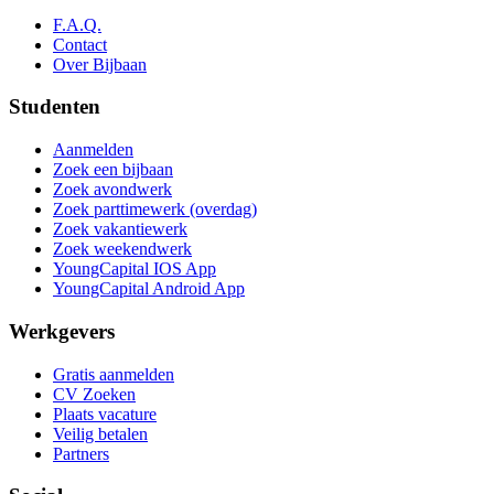
F.A.Q.
Contact
Over Bijbaan
Studenten
Aanmelden
Zoek een bijbaan
Zoek avondwerk
Zoek parttimewerk (overdag)
Zoek vakantiewerk
Zoek weekendwerk
YoungCapital IOS App
YoungCapital Android App
Werkgevers
Gratis aanmelden
CV Zoeken
Plaats vacature
Veilig betalen
Partners