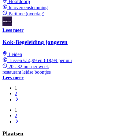
Hoofddorp
In overeenstemming
Parttime (overdag)
Lees meer
Kok-Begeleiding jongeren
Leiden
Tussen €14,99 en €18,99 per uur
20 - 32 uur per week
restaurant leidse boontjes
Lees meer
1
2
1
2
Plaatsen