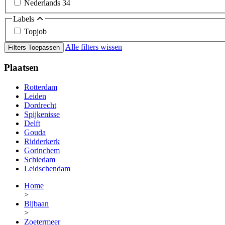
Nederlands
34
Labels
Topjob
Alle filters wissen
Filters Toepassen
Plaatsen
Rotterdam
Leiden
Dordrecht
Spijkenisse
Delft
Gouda
Ridderkerk
Gorinchem
Schiedam
Leidschendam
Home
>
Bijbaan
>
Zoetermeer