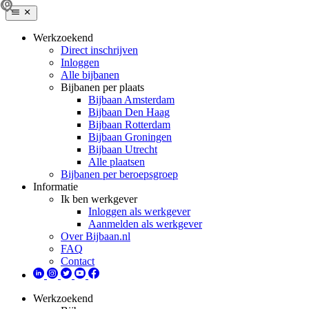
Werkzoekend
Direct inschrijven
Inloggen
Alle bijbanen
Bijbanen per plaats
Bijbaan Amsterdam
Bijbaan Den Haag
Bijbaan Rotterdam
Bijbaan Groningen
Bijbaan Utrecht
Alle plaatsen
Bijbanen per beroepsgroep
Informatie
Ik ben werkgever
Inloggen als werkgever
Aanmelden als werkgever
Over Bijbaan.nl
FAQ
Contact
Werkzoekend