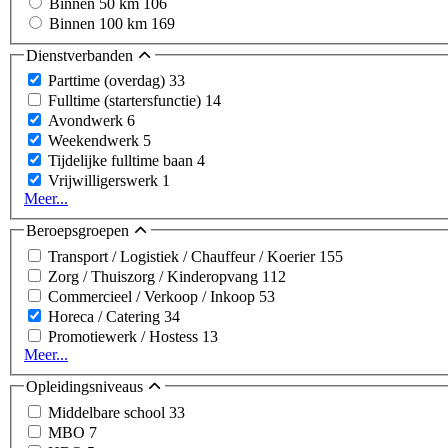
Binnen 50 km
106
Binnen 100 km
169
Dienstverbanden
Parttime (overdag)
33
Fulltime (startersfunctie)
14
Avondwerk
6
Weekendwerk
5
Tijdelijke fulltime baan
4
Vrijwilligerswerk
1
Meer...
Beroepsgroepen
Transport / Logistiek / Chauffeur / Koerier
155
Zorg / Thuiszorg / Kinderopvang
112
Commercieel / Verkoop / Inkoop
53
Horeca / Catering
34
Promotiewerk / Hostess
13
Meer...
Opleidingsniveaus
Middelbare school
33
MBO
7