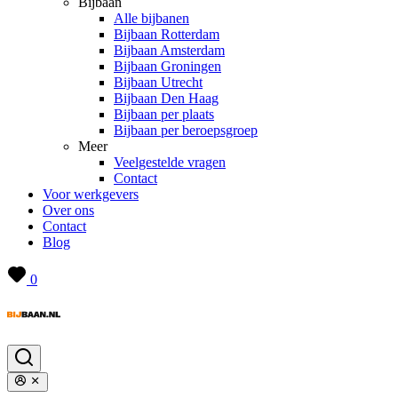
Bijbaan
Alle bijbanen
Bijbaan Rotterdam
Bijbaan Amsterdam
Bijbaan Groningen
Bijbaan Utrecht
Bijbaan Den Haag
Bijbaan per plaats
Bijbaan per beroepsgroep
Meer
Veelgestelde vragen
Contact
Voor werkgevers
Over ons
Contact
Blog
0