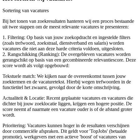
Sortering van vacatures
Bij het tonen van zoekresultaten hanteren wij een proces bestaande
uit twee stappen om de meest relevante vacatures te presenteren:
1. Filtering: Op basis van jouw zoekopdracht en ingestelde filters
(zoals trefwoord, zoekstraal, dienstverband en salaris) worden
vacatures die niet aan deze harde criteria voldoen, uitgesloten.
2. Rangschikking (Ranking): De overgebleven vacatures worden
gerangschikt op basis van een gecombineerde relevantiescore. Deze
score wordt als volgt opgebouwd:
Tekstuele match: We kijken naar de overeenkomst tussen jouw
zoektermen en de vacaturetekst. Hierbij wegen trefwoorden in de
functietitel het zwaarst, gevolgd door de korte omschrijving.
Actualiteit & Locatie: Recent geplaatste vacatures en vacatures die
dichter bij jouw zoeklocatie liggen, krijgen een hogere positie. De
score neemt af naarmate een vacature ouder is of de afstand groter
wordt.
Prioritering: Vacatures kunnen hoger in de resultaten verschijnen
door commerciële afspraken. Dit geldt voor 'TopJobs' (betaalde
promotie), werkgevers met een actieve 'boost' of vacatures van