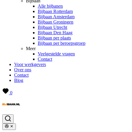
Bijbaan
Alle bijbanen
Bijbaan Rotterdam
Bijbaan Amsterdam
Bijbaan Groningen
Bijbaan Utrecht
Bijbaan Den Haag
Bijbaan per plaats
Bijbaan per beroepsgroep
Meer
Veelgestelde vragen
Contact
Voor werkgevers
Over ons
Contact
Blog
0