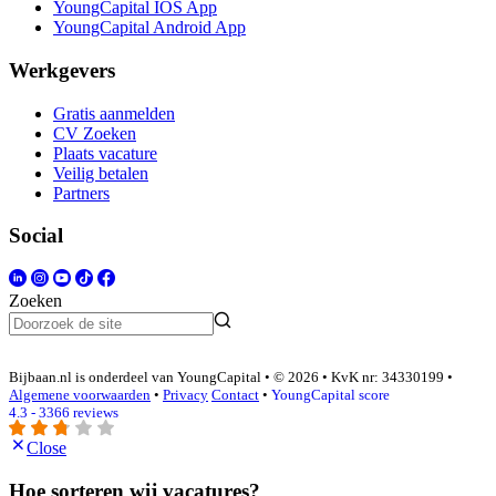
YoungCapital IOS App
YoungCapital Android App
Werkgevers
Gratis aanmelden
CV Zoeken
Plaats vacature
Veilig betalen
Partners
Social
Zoeken
Bijbaan.nl is onderdeel van YoungCapital • © 2026 • KvK nr: 34330199 •
Algemene voorwaarden
•
Privacy
Contact
•
YoungCapital score
4.3 - 3366 reviews
Close
Hoe sorteren wij vacatures?