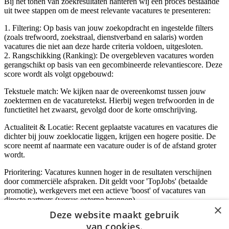
Bij het tonen van zoekresultaten hanteren wij een proces bestaande
uit twee stappen om de meest relevante vacatures te presenteren:
1. Filtering: Op basis van jouw zoekopdracht en ingestelde filters
(zoals trefwoord, zoekstraal, dienstverband en salaris) worden
vacatures die niet aan deze harde criteria voldoen, uitgesloten.
2. Rangschikking (Ranking): De overgebleven vacatures worden
gerangschikt op basis van een gecombineerde relevantiescore. Deze
score wordt als volgt opgebouwd:
Tekstuele match: We kijken naar de overeenkomst tussen jouw
zoektermen en de vacaturetekst. Hierbij wegen trefwoorden in de
functietitel het zwaarst, gevolgd door de korte omschrijving.
Actualiteit & Locatie: Recent geplaatste vacatures en vacatures die
dichter bij jouw zoeklocatie liggen, krijgen een hogere positie. De
score neemt af naarmate een vacature ouder is of de afstand groter
wordt.
Prioritering: Vacatures kunnen hoger in de resultaten verschijnen
door commerciële afspraken. Dit geldt voor 'TopJobs' (betaalde
promotie), werkgevers met een actieve 'boost' of vacatures van
directe partners (versus externe bronnen).
×
Deze website maakt gebruik
van cookies.