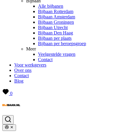
Bijbaan
Alle bijbanen
Bijbaan Rotterdam
Bijbaan Amsterdam
Bijbaan Groningen
Bijbaan Utrecht
Bijbaan Den Haag
Bijbaan per plaats
Bijbaan per beroepsgroep
Meer
Veelgestelde vragen
Contact
Voor werkgevers
Over ons
Contact
Blog
0