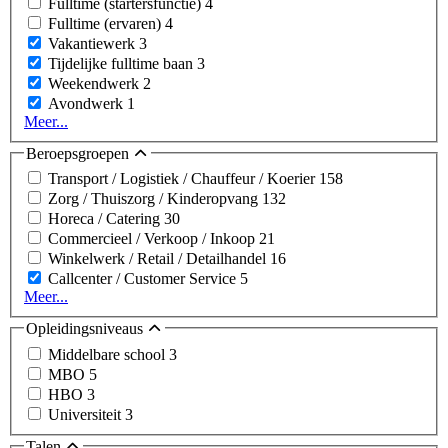
Fulltime (startersfunctie)
4
Fulltime (ervaren)
4
Vakantiewerk
3
Tijdelijke fulltime baan
3
Weekendwerk
2
Avondwerk
1
Meer...
Beroepsgroepen
Transport / Logistiek / Chauffeur / Koerier
158
Zorg / Thuiszorg / Kinderopvang
132
Horeca / Catering
30
Commercieel / Verkoop / Inkoop
21
Winkelwerk / Retail / Detailhandel
16
Callcenter / Customer Service
5
Meer...
Opleidingsniveaus
Middelbare school
3
MBO
5
HBO
3
Universiteit
3
Talen