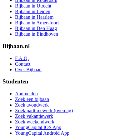
Bijbaan in Rotterdam
Bijbaan in Utrecht
Bijbaan in Leiden
Bijbaan in Haarlem
Bijbaan in Amersfoort
Bijbaan in Den Haag
Bijbaan in Eindhoven
Bijbaan.nl
F.A.Q.
Contact
Over Bijbaan
Studenten
Aanmelden
Zoek een bijbaan
Zoek avondwerk
Zoek parttimewerk (overdag)
Zoek vakantiewerk
Zoek weekendwerk
YoungCapital IOS App
YoungCapital Android App