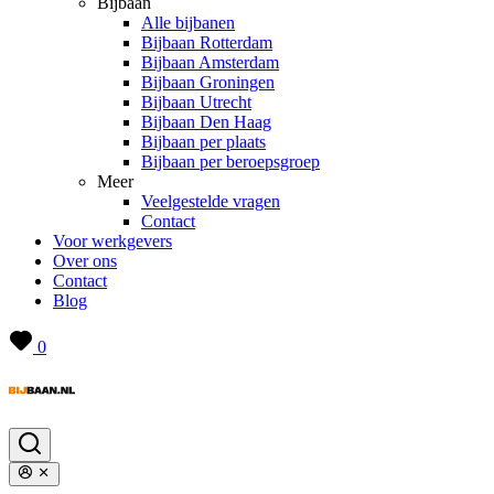
Bijbaan
Alle bijbanen
Bijbaan Rotterdam
Bijbaan Amsterdam
Bijbaan Groningen
Bijbaan Utrecht
Bijbaan Den Haag
Bijbaan per plaats
Bijbaan per beroepsgroep
Meer
Veelgestelde vragen
Contact
Voor werkgevers
Over ons
Contact
Blog
0