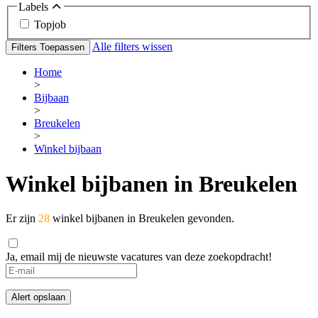
Labels
Topjob
Alle filters wissen
Filters Toepassen
Home
>
Bijbaan
>
Breukelen
>
Winkel bijbaan
Winkel bijbanen in Breukelen
Er zijn
28
winkel bijbanen in Breukelen gevonden.
Ja, email mij de nieuwste vacatures van deze zoekopdracht!
If
you
are
Alert opslaan
a