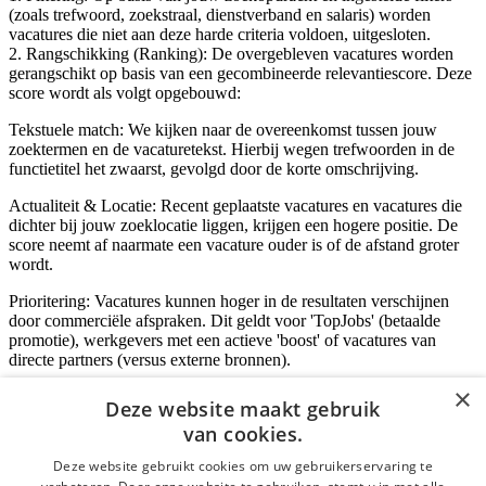
(zoals trefwoord, zoekstraal, dienstverband en salaris) worden
vacatures die niet aan deze harde criteria voldoen, uitgesloten.
2. Rangschikking (Ranking): De overgebleven vacatures worden
gerangschikt op basis van een gecombineerde relevantiescore. Deze
score wordt als volgt opgebouwd:
Tekstuele match: We kijken naar de overeenkomst tussen jouw
zoektermen en de vacaturetekst. Hierbij wegen trefwoorden in de
functietitel het zwaarst, gevolgd door de korte omschrijving.
Actualiteit & Locatie: Recent geplaatste vacatures en vacatures die
dichter bij jouw zoeklocatie liggen, krijgen een hogere positie. De
score neemt af naarmate een vacature ouder is of de afstand groter
wordt.
Prioritering: Vacatures kunnen hoger in de resultaten verschijnen
door commerciële afspraken. Dit geldt voor 'TopJobs' (betaalde
promotie), werkgevers met een actieve 'boost' of vacatures van
directe partners (versus externe bronnen).
×
Deze website maakt gebruik
van cookies.
Inloggen als bedrijf
Deze website gebruikt cookies om uw gebruikerservaring te
E-mail
*