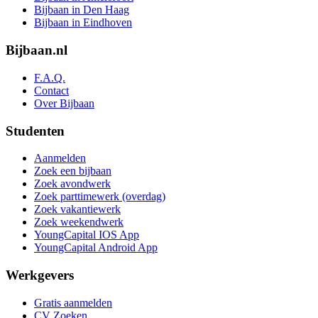
Bijbaan in Den Haag
Bijbaan in Eindhoven
Bijbaan.nl
F.A.Q.
Contact
Over Bijbaan
Studenten
Aanmelden
Zoek een bijbaan
Zoek avondwerk
Zoek parttimewerk (overdag)
Zoek vakantiewerk
Zoek weekendwerk
YoungCapital IOS App
YoungCapital Android App
Werkgevers
Gratis aanmelden
CV Zoeken