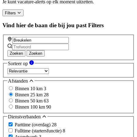
human,
Je kunt vacature-alerts op elk moment uitzetten.
ignore
this
Filters
field
Vind hier de baan die bij jou past
Filters
Zoeken
Zoeken
Sorteer op
Afstanden
Binnen 10 km
3
Binnen 25 km
28
Binnen 50 km
63
Binnen 100 km
90
Dienstverbanden
Parttime (overdag)
28
Fulltime (startersfunctie)
8
Avondwerk
3