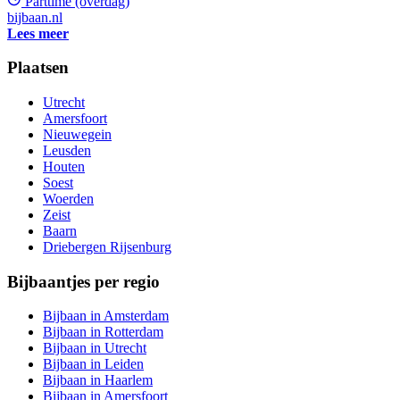
Parttime (overdag)
bijbaan.nl
Lees meer
Plaatsen
Utrecht
Amersfoort
Nieuwegein
Leusden
Houten
Soest
Woerden
Zeist
Baarn
Driebergen Rijsenburg
Bijbaantjes per regio
Bijbaan in Amsterdam
Bijbaan in Rotterdam
Bijbaan in Utrecht
Bijbaan in Leiden
Bijbaan in Haarlem
Bijbaan in Amersfoort