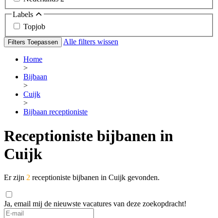
Labels
Topjob
Alle filters wissen
Filters Toepassen
Home
>
Bijbaan
>
Cuijk
>
Bijbaan receptioniste
Receptioniste bijbanen in
Cuijk
Er zijn
2
receptioniste bijbanen in Cuijk gevonden.
Ja, email mij de nieuwste vacatures van deze zoekopdracht!
If