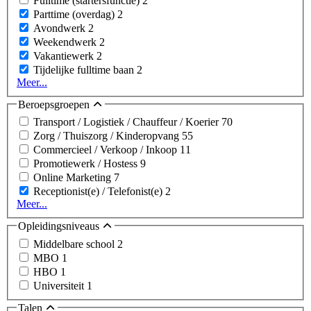
Fulltime (startersfunctie)
2
Parttime (overdag)
2
Avondwerk
2
Weekendwerk
2
Vakantiewerk
2
Tijdelijke fulltime baan
2
Meer...
Beroepsgroepen
Transport / Logistiek / Chauffeur / Koerier
70
Zorg / Thuiszorg / Kinderopvang
55
Commercieel / Verkoop / Inkoop
11
Promotiewerk / Hostess
9
Online Marketing
7
Receptionist(e) / Telefonist(e)
2
Meer...
Opleidingsniveaus
Middelbare school
2
MBO
1
HBO
1
Universiteit
1
Talen