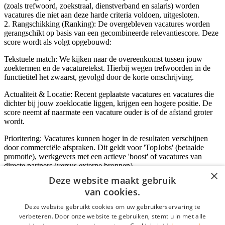
(zoals trefwoord, zoekstraal, dienstverband en salaris) worden
vacatures die niet aan deze harde criteria voldoen, uitgesloten.
2. Rangschikking (Ranking): De overgebleven vacatures worden
gerangschikt op basis van een gecombineerde relevantiescore. Deze
score wordt als volgt opgebouwd:
Tekstuele match: We kijken naar de overeenkomst tussen jouw
zoektermen en de vacaturetekst. Hierbij wegen trefwoorden in de
functietitel het zwaarst, gevolgd door de korte omschrijving.
Actualiteit & Locatie: Recent geplaatste vacatures en vacatures die
dichter bij jouw zoeklocatie liggen, krijgen een hogere positie. De
score neemt af naarmate een vacature ouder is of de afstand groter
wordt.
Prioritering: Vacatures kunnen hoger in de resultaten verschijnen
door commerciële afspraken. Dit geldt voor 'TopJobs' (betaalde
promotie), werkgevers met een actieve 'boost' of vacatures van
directe partners (versus externe bronnen).
×
Deze website maakt gebruik
van cookies.
Inloggen als bedrijf
Deze website gebruikt cookies om uw gebruikerservaring te
verbeteren. Door onze website te gebruiken, stemt u in met alle
E-mail
*