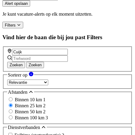
you
Alert opslaan
are
a
Je kunt vacature-alerts op elk moment uitzetten.
human,
ignore
Filters
this
field
Vind hier de baan die bij jou past
Filters
Zoeken
Zoeken
Sorteer op
Afstanden
Binnen 10 km
1
Binnen 25 km
2
Binnen 50 km
2
Binnen 100 km
3
Dienstverbanden