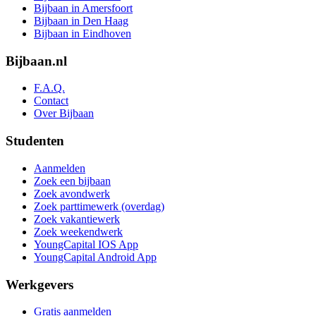
Bijbaan in Amersfoort
Bijbaan in Den Haag
Bijbaan in Eindhoven
Bijbaan.nl
F.A.Q.
Contact
Over Bijbaan
Studenten
Aanmelden
Zoek een bijbaan
Zoek avondwerk
Zoek parttimewerk (overdag)
Zoek vakantiewerk
Zoek weekendwerk
YoungCapital IOS App
YoungCapital Android App
Werkgevers
Gratis aanmelden