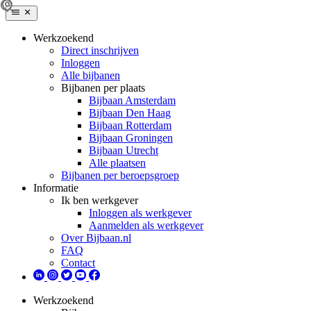
Werkzoekend
Direct inschrijven
Inloggen
Alle bijbanen
Bijbanen per plaats
Bijbaan Amsterdam
Bijbaan Den Haag
Bijbaan Rotterdam
Bijbaan Groningen
Bijbaan Utrecht
Alle plaatsen
Bijbanen per beroepsgroep
Informatie
Ik ben werkgever
Inloggen als werkgever
Aanmelden als werkgever
Over Bijbaan.nl
FAQ
Contact
Werkzoekend