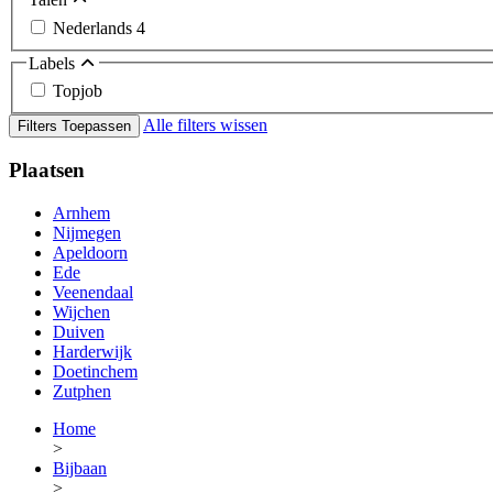
Nederlands
4
Labels
Topjob
Alle filters wissen
Filters Toepassen
Plaatsen
Arnhem
Nijmegen
Apeldoorn
Ede
Veenendaal
Wijchen
Duiven
Harderwijk
Doetinchem
Zutphen
Home
>
Bijbaan
>