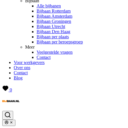
Bijbaan
Alle bijbanen
Bijbaan Rotterdam
Bijbaan Amsterdam
Bijbaan Groningen
Bijbaan Utrecht
Bijbaan Den Haag
Bijbaan per plaats
Bijbaan per beroepsgroep
Meer
Veelgestelde vragen
Contact
Voor werkgevers
Over ons
Contact
Blog
0