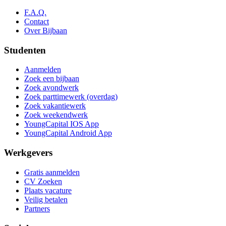
F.A.Q.
Contact
Over Bijbaan
Studenten
Aanmelden
Zoek een bijbaan
Zoek avondwerk
Zoek parttimewerk (overdag)
Zoek vakantiewerk
Zoek weekendwerk
YoungCapital IOS App
YoungCapital Android App
Werkgevers
Gratis aanmelden
CV Zoeken
Plaats vacature
Veilig betalen
Partners