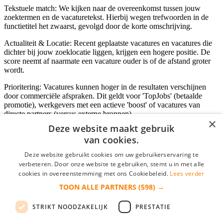
Tekstuele match: We kijken naar de overeenkomst tussen jouw
zoektermen en de vacaturetekst. Hierbij wegen trefwoorden in de
functietitel het zwaarst, gevolgd door de korte omschrijving.
Actualiteit & Locatie: Recent geplaatste vacatures en vacatures die
dichter bij jouw zoeklocatie liggen, krijgen een hogere positie. De
score neemt af naarmate een vacature ouder is of de afstand groter
wordt.
Prioritering: Vacatures kunnen hoger in de resultaten verschijnen
door commerciële afspraken. Dit geldt voor 'TopJobs' (betaalde
promotie), werkgevers met een actieve 'boost' of vacatures van
directe partners (versus externe bronnen).
×
Deze website maakt gebruik
van cookies.
Inloggen als bedrijf
Deze website gebruikt cookies om uw gebruikerservaring te
verbeteren. Door onze website te gebruiken, stemt u in met alle
E-mail
*
cookies in overeenstemming met ons Cookiebeleid.
Lees verder
TOON ALLE PARTNERS
(598) →
Wachtwoord
STRIKT NOODZAKELIJK
PRESTATIE
login gegevens onthouden
Wachtwoord vergeten?