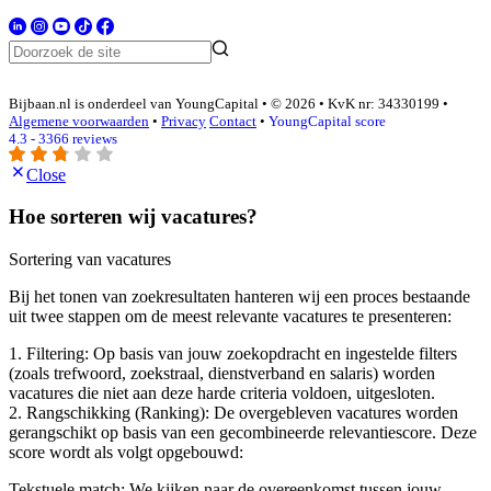
Bijbaan.nl is onderdeel van YoungCapital • © 2026 • KvK nr: 34330199 •
Algemene voorwaarden
•
Privacy
Contact
•
YoungCapital score
4.3 - 3366 reviews
Close
Hoe sorteren wij vacatures?
Sortering van vacatures
Bij het tonen van zoekresultaten hanteren wij een proces bestaande
uit twee stappen om de meest relevante vacatures te presenteren:
1. Filtering: Op basis van jouw zoekopdracht en ingestelde filters
(zoals trefwoord, zoekstraal, dienstverband en salaris) worden
vacatures die niet aan deze harde criteria voldoen, uitgesloten.
2. Rangschikking (Ranking): De overgebleven vacatures worden
gerangschikt op basis van een gecombineerde relevantiescore. Deze
score wordt als volgt opgebouwd:
Tekstuele match: We kijken naar de overeenkomst tussen jouw