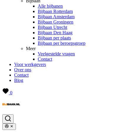
Bijbaan
Alle bijbanen
Bijbaan Rotterdam
Bijbaan Amsterdam
Bijbaan Groningen
Bijbaan Utrecht
Bijbaan Den Haag
Bijbaan per plaats
Bijbaan per beroepsgroep
Meer
Veelgestelde vragen
Contact
Voor werkgevers
Over ons
Contact
Blog
0