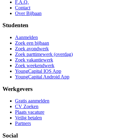
F.A.Q.
Contact
Over Bijbaan
Studenten
Aanmelden
Zoek een bijbaan
Zoek avondwerk
Zoek parttimewerk (overdag)
Zoek vakantiewerk
Zoek weekendwerk
YoungCapital IOS App
YoungCapital Android App
Werkgevers
Gratis aanmelden
CV Zoeken
Plaats vacature
Veilig betalen
Partners
Social