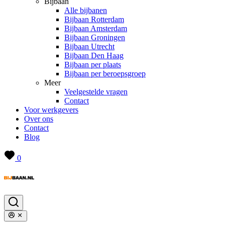
Bijbaan
Alle bijbanen
Bijbaan Rotterdam
Bijbaan Amsterdam
Bijbaan Groningen
Bijbaan Utrecht
Bijbaan Den Haag
Bijbaan per plaats
Bijbaan per beroepsgroep
Meer
Veelgestelde vragen
Contact
Voor werkgevers
Over ons
Contact
Blog
0