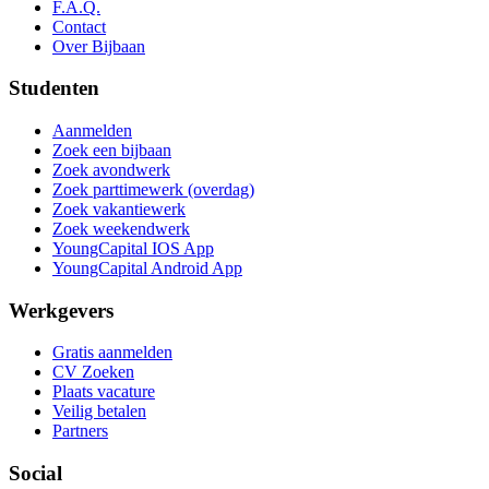
F.A.Q.
Contact
Over Bijbaan
Studenten
Aanmelden
Zoek een bijbaan
Zoek avondwerk
Zoek parttimewerk (overdag)
Zoek vakantiewerk
Zoek weekendwerk
YoungCapital IOS App
YoungCapital Android App
Werkgevers
Gratis aanmelden
CV Zoeken
Plaats vacature
Veilig betalen
Partners
Social