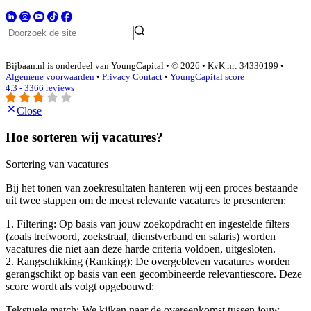
Bijbaan.nl is onderdeel van YoungCapital • © 2026 • KvK nr: 34330199 •
Algemene voorwaarden
•
Privacy
Contact
•
YoungCapital score
4.3 - 3366 reviews
Close
Hoe sorteren wij vacatures?
Sortering van vacatures
Bij het tonen van zoekresultaten hanteren wij een proces bestaande
uit twee stappen om de meest relevante vacatures te presenteren:
1. Filtering: Op basis van jouw zoekopdracht en ingestelde filters
(zoals trefwoord, zoekstraal, dienstverband en salaris) worden
vacatures die niet aan deze harde criteria voldoen, uitgesloten.
2. Rangschikking (Ranking): De overgebleven vacatures worden
gerangschikt op basis van een gecombineerde relevantiescore. Deze
score wordt als volgt opgebouwd:
Tekstuele match: We kijken naar de overeenkomst tussen jouw