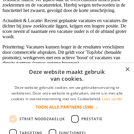
zoektermen en de vacaturetekst. Hierbij wegen trefwoorden in de
functietitel het zwaarst, gevolgd door de korte omschrijving.
Actualiteit & Locatie: Recent geplaatste vacatures en vacatures die
dichter bij jouw zoeklocatie liggen, krijgen een hogere positie. De
score neemt af naarmate een vacature ouder is of de afstand groter
wordt.
Prioritering: Vacatures kunnen hoger in de resultaten verschijnen
door commerciële afspraken. Dit geldt voor 'TopJobs' (betaalde
promotie), werkgevers met een actieve 'boost' of vacatures van
directe partners (versus externe bronnen).
×
Deze website maakt gebruik
van cookies.
Inloggen als bedrijf
Deze website gebruikt cookies om uw gebruikerservaring te
verbeteren. Door onze website te gebruiken, stemt u in met alle
E-mail
*
cookies in overeenstemming met ons Cookiebeleid.
Lees verder
TOON ALLE PARTNERS
(598) →
Wachtwoord
STRIKT NOODZAKELIJK
PRESTATIE
login gegevens onthouden
Wachtwoord vergeten?
login
TARGETING
FUNCTIONEEL