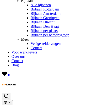
Bijbaan
Alle bijbanen
Bijbaan Rotterdam
Bijbaan Amsterdam
Bijbaan Groningen
Bijbaan Utrecht
Bijbaan Den Haag
Bijbaan per plaats
Bijbaan per beroepsgroep
Meer
Veelgestelde vragen
Contact
Voor werkgevers
Over ons
Contact
Blog
0