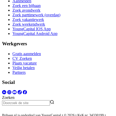
Aanmelden
Zoek een bijbaan
Zoek avondwerk
Zoek parttimewerk (overdag)
Zoek vakantiewerk
Zoek weekendwerk
YoungCapital IOS App
YoungCapital Android App
Werkgevers
Gratis aanmelden
CV Zoeken
Plaats vacature
Veilig betalen
Partners
Social
Zoeken
Bijbaan.nl is onderdeel van YoungCapital • © 2026 • KvK nr: 34330199 •