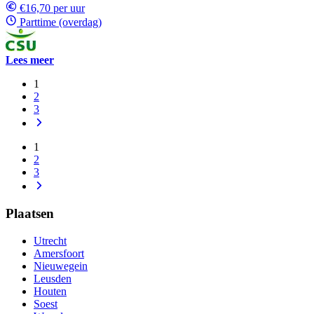
€16,70 per uur
Parttime (overdag)
Lees meer
1
2
3
1
2
3
Plaatsen
Utrecht
Amersfoort
Nieuwegein
Leusden
Houten
Soest