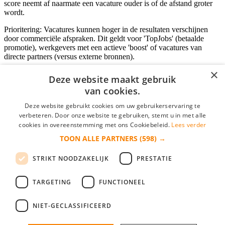
score neemt af naarmate een vacature ouder is of de afstand groter
wordt.
Prioritering: Vacatures kunnen hoger in de resultaten verschijnen
door commerciële afspraken. Dit geldt voor 'TopJobs' (betaalde
promotie), werkgevers met een actieve 'boost' of vacatures van
directe partners (versus externe bronnen).
×
Deze website maakt gebruik
van cookies.
Inloggen als bedrijf
Deze website gebruikt cookies om uw gebruikerservaring te
E-mail
*
verbeteren. Door onze website te gebruiken, stemt u in met alle
cookies in overeenstemming met ons Cookiebeleid.
Lees verder
TOON ALLE PARTNERS
(598) →
Wachtwoord
STRIKT NOODZAKELIJK
PRESTATIE
login gegevens onthouden
Wachtwoord vergeten?
login
TARGETING
FUNCTIONEEL
Bedrijf aanmelden
NIET-GECLASSIFICEERD
Na het aanmelden kun je meteen je vacature plaatsen en heb je je