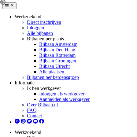
Werkzoekend
Direct inschrijven
Inloggen
Alle bijbanen
Bijbanen per plaats
Bijbaan Amsterdam
Bijbaan Den Haag
Bijbaan Rotterdam
Bijbaan Groningen
Bijbaan Utrecht
Alle plaatsen
Bijbanen per beroepsgroep
Informatie
Ik ben werkgever
Inloggen als werkgever
Aanmelden als werkgever
Over Bijbaan.nl
FAQ
Contact
Werkzoekend