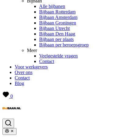
Bijbaan
Alle bijbanen
Bijbaan Rotterdam
Bijbaan Amsterdam
Bijbaan Groningen
Bijbaan Utrecht
Bijbaan Den Haag
Bijbaan per plaats
Bijbaan per beroepsgroep
Meer
Veelgestelde vragen
Contact
Voor werkgevers
Over ons
Contact
Blog
0