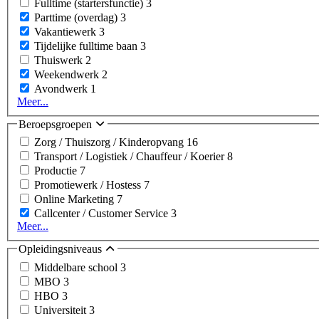
Fulltime (startersfunctie)
3
Parttime (overdag)
3
Vakantiewerk
3
Tijdelijke fulltime baan
3
Thuiswerk
2
Weekendwerk
2
Avondwerk
1
Meer...
Beroepsgroepen
Zorg / Thuiszorg / Kinderopvang
16
Transport / Logistiek / Chauffeur / Koerier
8
Productie
7
Promotiewerk / Hostess
7
Online Marketing
7
Callcenter / Customer Service
3
Meer...
Opleidingsniveaus
Middelbare school
3
MBO
3
HBO
3
Universiteit
3