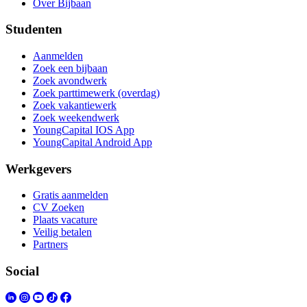
Over Bijbaan
Studenten
Aanmelden
Zoek een bijbaan
Zoek avondwerk
Zoek parttimewerk (overdag)
Zoek vakantiewerk
Zoek weekendwerk
YoungCapital IOS App
YoungCapital Android App
Werkgevers
Gratis aanmelden
CV Zoeken
Plaats vacature
Veilig betalen
Partners
Social