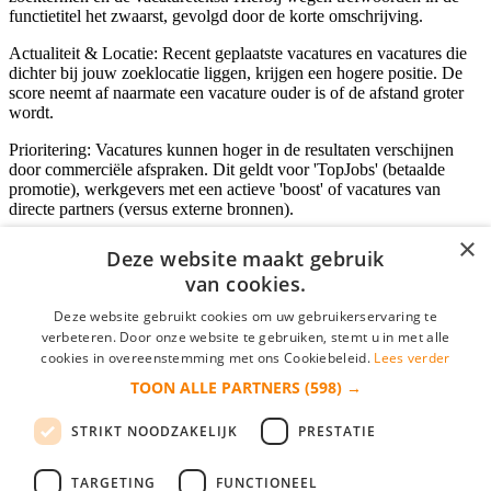
functietitel het zwaarst, gevolgd door de korte omschrijving.
Actualiteit & Locatie: Recent geplaatste vacatures en vacatures die
dichter bij jouw zoeklocatie liggen, krijgen een hogere positie. De
score neemt af naarmate een vacature ouder is of de afstand groter
wordt.
Prioritering: Vacatures kunnen hoger in de resultaten verschijnen
door commerciële afspraken. Dit geldt voor 'TopJobs' (betaalde
promotie), werkgevers met een actieve 'boost' of vacatures van
directe partners (versus externe bronnen).
×
Deze website maakt gebruik
van cookies.
Inloggen als bedrijf
Deze website gebruikt cookies om uw gebruikerservaring te
E-mail
*
verbeteren. Door onze website te gebruiken, stemt u in met alle
cookies in overeenstemming met ons Cookiebeleid.
Lees verder
TOON ALLE PARTNERS
(598) →
Wachtwoord
STRIKT NOODZAKELIJK
PRESTATIE
login gegevens onthouden
Wachtwoord vergeten?
login
TARGETING
FUNCTIONEEL