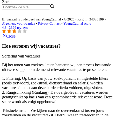
Zoeken
Bijbaan.nl is onderdeel van YoungCapital • © 2026 • KvK nr: 34330199 •
Algemene voorwaarden
•
Privacy
Contact
•
YoungCapital score
4.3 - 3366 reviews
Close
Hoe sorteren wij vacatures?
Sortering van vacatures
Bij het tonen van zoekresultaten hanteren wij een proces bestaande
uit twee stappen om de meest relevante vacatures te presenteren:
1. Filtering: Op basis van jouw zoekopdracht en ingestelde filters
(zoals trefwoord, zoekstraal, dienstverband en salaris) worden
vacatures die niet aan deze harde criteria voldoen, uitgesloten.
2. Rangschikking (Ranking): De overgebleven vacatures worden
gerangschikt op basis van een gecombineerde relevantiescore. Deze
score wordt als volgt opgebouwd:
Tekstuele match: We kijken naar de overeenkomst tussen jouw
zoektermen en de vacaturetekst. Hierbij wegen trefwoorden in de