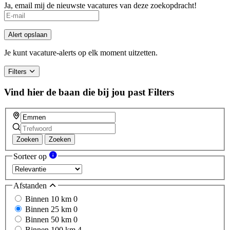
Ja, email mij de nieuwste vacatures van deze zoekopdracht!
If
you
are
Alert opslaan
a
human,
Je kunt vacature-alerts op elk moment uitzetten.
ignore
this
Filters
field
Vind hier de baan die bij jou past
Filters
Zoeken
Zoeken
Sorteer op
Afstanden
Binnen 10 km
0
Binnen 25 km
0
Binnen 50 km
0
Binnen 100 km
4