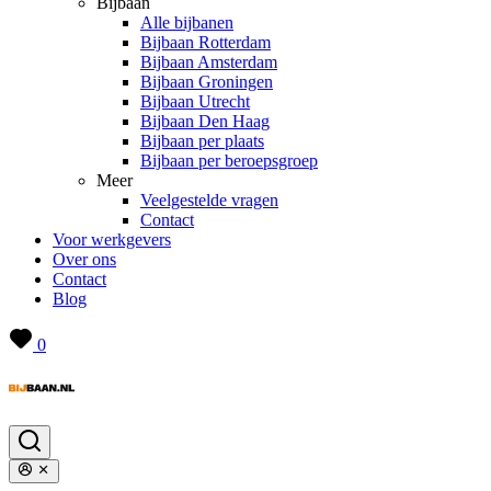
Bijbaan
Alle bijbanen
Bijbaan Rotterdam
Bijbaan Amsterdam
Bijbaan Groningen
Bijbaan Utrecht
Bijbaan Den Haag
Bijbaan per plaats
Bijbaan per beroepsgroep
Meer
Veelgestelde vragen
Contact
Voor werkgevers
Over ons
Contact
Blog
0