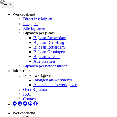
Werkzoekend
Direct inschrijven
Inloggen
Alle bijbanen
Bijbanen per plaats
Bijbaan Amsterdam
Bijbaan Den Haag
Bijbaan Rotterdam
Bijbaan Groningen
Bijbaan Utrecht
Alle plaatsen
Bijbanen per beroepsgroep
Informatie
Ik ben werkgever
Inloggen als werkgever
Aanmelden als werkgever
Over Bijbaan.nl
FAQ
Contact
Werkzoekend