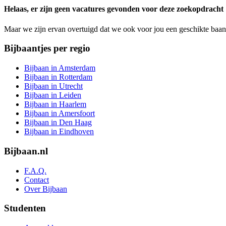
ignore
Helaas, er zijn geen vacatures gevonden voor deze zoekopdracht
this
field
Maar we zijn ervan overtuigd dat we ook voor jou een geschikte baan
Bijbaantjes per regio
Bijbaan in Amsterdam
Bijbaan in Rotterdam
Bijbaan in Utrecht
Bijbaan in Leiden
Bijbaan in Haarlem
Bijbaan in Amersfoort
Bijbaan in Den Haag
Bijbaan in Eindhoven
Bijbaan.nl
F.A.Q.
Contact
Over Bijbaan
Studenten