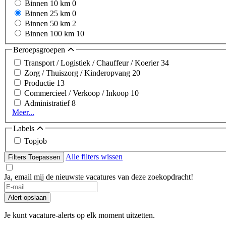
Binnen 10 km
0
Binnen 25 km
0
Binnen 50 km
2
Binnen 100 km
10
Beroepsgroepen
Transport / Logistiek / Chauffeur / Koerier
34
Zorg / Thuiszorg / Kinderopvang
20
Productie
13
Commercieel / Verkoop / Inkoop
10
Administratief
8
Meer...
Labels
Topjob
Alle filters wissen
Filters Toepassen
Ja, email mij de nieuwste vacatures van deze zoekopdracht!
If
you
Alert opslaan
are
a
Je kunt vacature-alerts op elk moment uitzetten.
human,