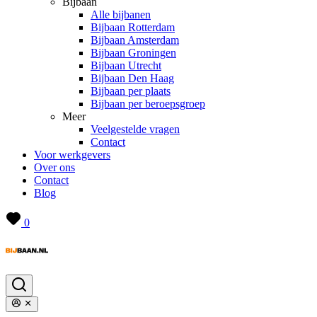
Bijbaan
Alle bijbanen
Bijbaan Rotterdam
Bijbaan Amsterdam
Bijbaan Groningen
Bijbaan Utrecht
Bijbaan Den Haag
Bijbaan per plaats
Bijbaan per beroepsgroep
Meer
Veelgestelde vragen
Contact
Voor werkgevers
Over ons
Contact
Blog
0