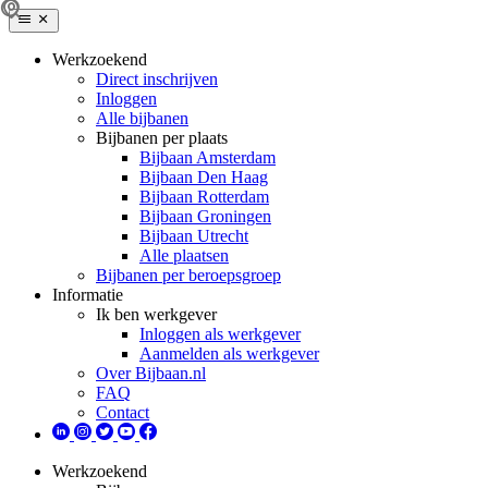
Werkzoekend
Direct inschrijven
Inloggen
Alle bijbanen
Bijbanen per plaats
Bijbaan Amsterdam
Bijbaan Den Haag
Bijbaan Rotterdam
Bijbaan Groningen
Bijbaan Utrecht
Alle plaatsen
Bijbanen per beroepsgroep
Informatie
Ik ben werkgever
Inloggen als werkgever
Aanmelden als werkgever
Over Bijbaan.nl
FAQ
Contact
Werkzoekend