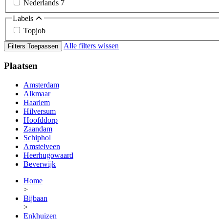
Nederlands
7
Labels
Topjob
Alle filters wissen
Filters Toepassen
Plaatsen
Amsterdam
Alkmaar
Haarlem
Hilversum
Hoofddorp
Zaandam
Schiphol
Amstelveen
Heerhugowaard
Beverwijk
Home
>
Bijbaan
>
Enkhuizen