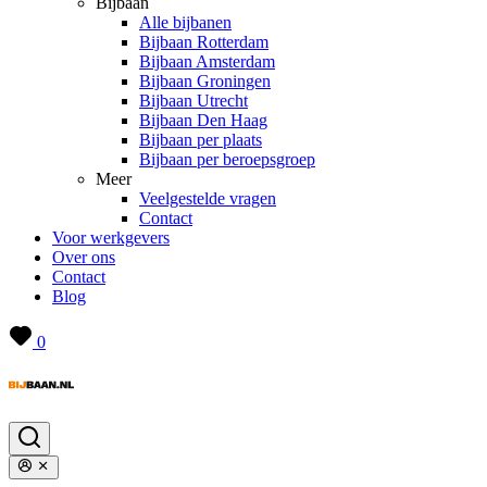
Bijbaan
Alle bijbanen
Bijbaan Rotterdam
Bijbaan Amsterdam
Bijbaan Groningen
Bijbaan Utrecht
Bijbaan Den Haag
Bijbaan per plaats
Bijbaan per beroepsgroep
Meer
Veelgestelde vragen
Contact
Voor werkgevers
Over ons
Contact
Blog
0