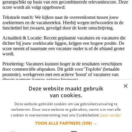
gerangschikt op basis van een gecombineerde relevantiescore. Deze
score wordt als volgt opgebouwd:
Tekstuele match: We kijken naar de overeenkomst tussen jouw
zoektermen en de vacaturetekst. Hierbij wegen trefwoorden in de
functietitel het zwaarst, gevolgd door de korte omschrijving.
Actualiteit & Locatie: Recent geplaatste vacatures en vacatures die
dichter bij jouw zoeklocatie liggen, krijgen een hogere positie. De
score neemt af naarmate een vacature ouder is of de afstand groter
wordt.
Prioritering: Vacatures kunnen hoger in de resultaten verschijnen
door commerciële afspraken. Dit geldt voor 'TopJobs' (betaalde
promotie), werkgevers met een actieve 'boost' of vacatures van
directe partners (versus externe bronnen).
×
Deze website maakt gebruik
van cookies.
Inloggen als bedrijf
Deze website gebruikt cookies om uw gebruikerservaring te
verbeteren. Door onze website te gebruiken, stemt u in met alle
E-mail
*
cookies in overeenstemming met ons Cookiebeleid.
Lees verder
TOON ALLE PARTNERS
(598) →
Wachtwoord