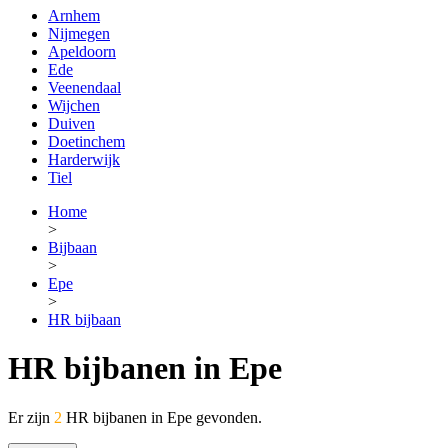
Arnhem
Nijmegen
Apeldoorn
Ede
Veenendaal
Wijchen
Duiven
Doetinchem
Harderwijk
Tiel
Home
>
Bijbaan
>
Epe
>
HR bijbaan
HR bijbanen in Epe
Er zijn
2
HR bijbanen in Epe gevonden.