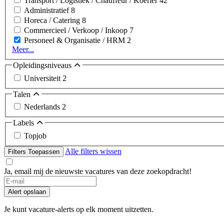
Transport / Logistiek / Chauffeur / Koerier
42
Administratief
8
Horeca / Catering
8
Commercieel / Verkoop / Inkoop
7
Personeel & Organisatie / HRM
2
Meer...
Opleidingsniveaus
Universiteit
2
Talen
Nederlands
2
Labels
Topjob
Alle filters wissen
Filters Toepassen
Ja, email mij de nieuwste vacatures van deze zoekopdracht!
If
you
Alert opslaan
are
a
Je kunt vacature-alerts op elk moment uitzetten.
human,