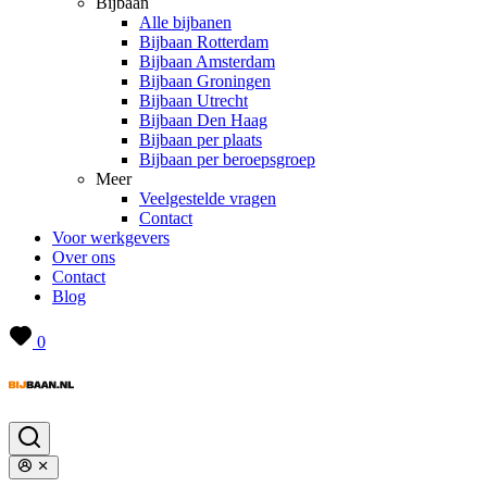
Bijbaan
Alle bijbanen
Bijbaan Rotterdam
Bijbaan Amsterdam
Bijbaan Groningen
Bijbaan Utrecht
Bijbaan Den Haag
Bijbaan per plaats
Bijbaan per beroepsgroep
Meer
Veelgestelde vragen
Contact
Voor werkgevers
Over ons
Contact
Blog
0