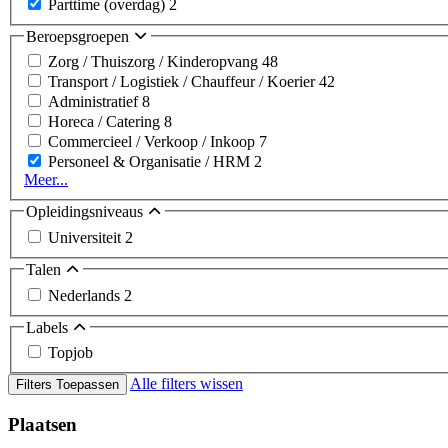
Parttime (overdag)
2
Beroepsgroepen
Zorg / Thuiszorg / Kinderopvang
48
Transport / Logistiek / Chauffeur / Koerier
42
Administratief
8
Horeca / Catering
8
Commercieel / Verkoop / Inkoop
7
Personeel & Organisatie / HRM
2
Meer...
Opleidingsniveaus
Universiteit
2
Talen
Nederlands
2
Labels
Topjob
Alle filters wissen
Filters Toepassen
Plaatsen