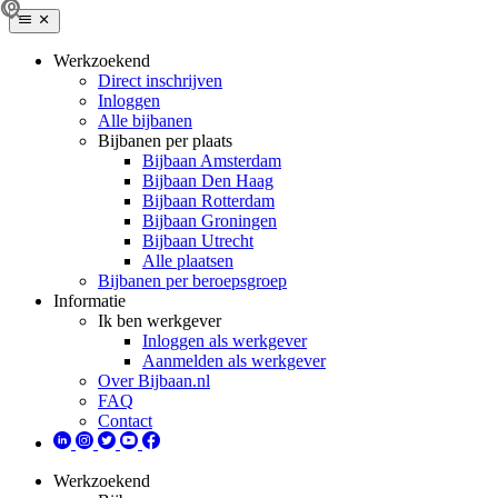
Werkzoekend
Direct inschrijven
Inloggen
Alle bijbanen
Bijbanen per plaats
Bijbaan Amsterdam
Bijbaan Den Haag
Bijbaan Rotterdam
Bijbaan Groningen
Bijbaan Utrecht
Alle plaatsen
Bijbanen per beroepsgroep
Informatie
Ik ben werkgever
Inloggen als werkgever
Aanmelden als werkgever
Over Bijbaan.nl
FAQ
Contact
Werkzoekend