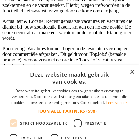
zoektermen en de vacaturetekst. Hierbij wegen trefwoorden in de
functietitel het zwaarst, gevolgd door de korte omschrijving.
Actualiteit & Locatie: Recent geplaatste vacatures en vacatures die
dichter bij jouw zoeklocatie liggen, krijgen een hogere positie. De
score neemt af naarmate een vacature ouder is of de afstand groter
wordt.
Prioritering: Vacatures kunnen hoger in de resultaten verschijnen
door commerciële afspraken. Dit geldt voor 'TopJobs' (betaalde
promotie), werkgevers met een actieve 'boost' of vacatures van
directe partners (versus externe bronnen).
×
Deze website maakt gebruik
van cookies.
Inloggen als bedrijf
Deze website gebruikt cookies om uw gebruikerservaring te
verbeteren. Door onze website te gebruiken, stemt u in met alle
E-mail
*
cookies in overeenstemming met ons Cookiebeleid.
Lees verder
TOON ALLE PARTNERS
(598) →
Wachtwoord
STRIKT NOODZAKELIJK
PRESTATIE
login gegevens onthouden
Wachtwoord vergeten?
login
TARGETING
FUNCTIONEEL