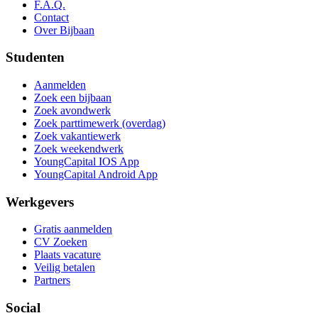
F.A.Q.
Contact
Over Bijbaan
Studenten
Aanmelden
Zoek een bijbaan
Zoek avondwerk
Zoek parttimewerk (overdag)
Zoek vakantiewerk
Zoek weekendwerk
YoungCapital IOS App
YoungCapital Android App
Werkgevers
Gratis aanmelden
CV Zoeken
Plaats vacature
Veilig betalen
Partners
Social