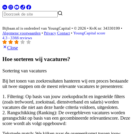
Bijbaan.nl is onderdeel van YoungCapital • © 2026 • KvK nr: 34330199 •
Algemene voorwaarden
•
Privacy
Contact
•
YoungCapital score
4.3 - 3366 reviews
Close
Hoe sorteren wij vacatures?
Sortering van vacatures
Bij het tonen van zoekresultaten hanteren wij een proces bestaande
uit twee stappen om de meest relevante vacatures te presenteren:
1. Filtering: Op basis van jouw zoekopdracht en ingestelde filters
(zoals trefwoord, zoekstraal, dienstverband en salaris) worden
vacatures die niet aan deze harde criteria voldoen, uitgesloten.
2. Rangschikking (Ranking): De overgebleven vacatures worden
gerangschikt op basis van een gecombineerde relevantiescore. Deze
score wordt als volgt opgebouwd:
Tekstuele match: We kijken naar de overeenkomst tussen jouw