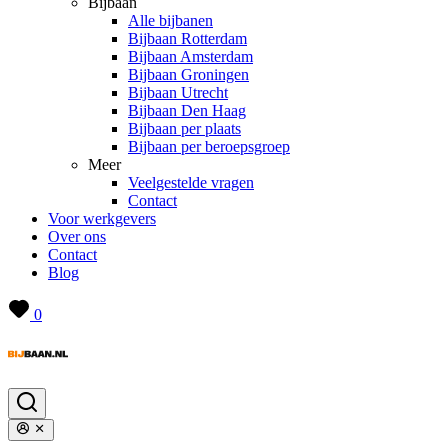
Bijbaan
Alle bijbanen
Bijbaan Rotterdam
Bijbaan Amsterdam
Bijbaan Groningen
Bijbaan Utrecht
Bijbaan Den Haag
Bijbaan per plaats
Bijbaan per beroepsgroep
Meer
Veelgestelde vragen
Contact
Voor werkgevers
Over ons
Contact
Blog
0