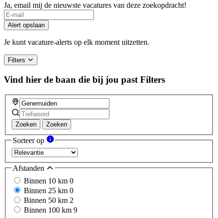
Ja, email mij de nieuwste vacatures van deze zoekopdracht!
If
you
Alert opslaan
are
a
Je kunt vacature-alerts op elk moment uitzetten.
human,
ignore
Filters
this
field
Vind hier de baan die bij jou past
Filters
Zoeken
Zoeken
Sorteer op
Afstanden
Binnen 10 km
0
Binnen 25 km
0
Binnen 50 km
2
Binnen 100 km
9