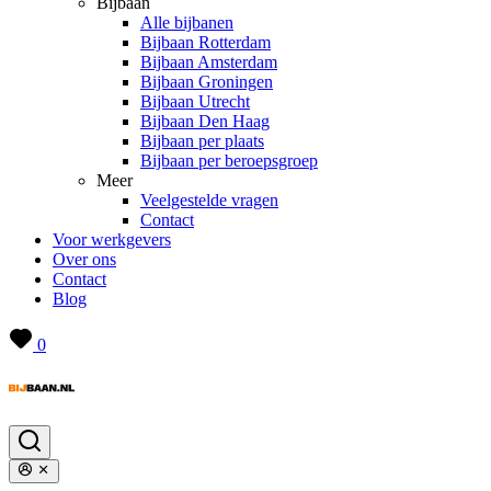
Bijbaan
Alle bijbanen
Bijbaan Rotterdam
Bijbaan Amsterdam
Bijbaan Groningen
Bijbaan Utrecht
Bijbaan Den Haag
Bijbaan per plaats
Bijbaan per beroepsgroep
Meer
Veelgestelde vragen
Contact
Voor werkgevers
Over ons
Contact
Blog
0