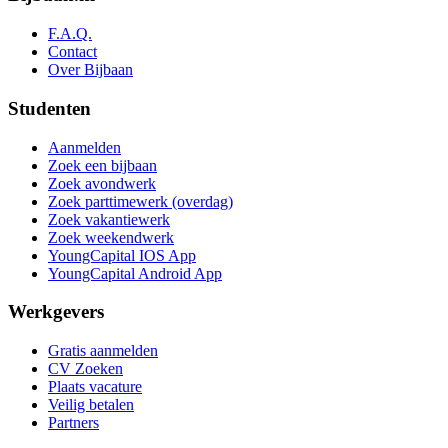
F.A.Q.
Contact
Over Bijbaan
Studenten
Aanmelden
Zoek een bijbaan
Zoek avondwerk
Zoek parttimewerk (overdag)
Zoek vakantiewerk
Zoek weekendwerk
YoungCapital IOS App
YoungCapital Android App
Werkgevers
Gratis aanmelden
CV Zoeken
Plaats vacature
Veilig betalen
Partners