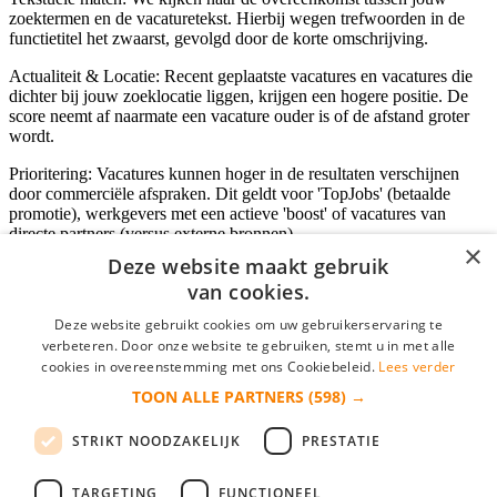
zoektermen en de vacaturetekst. Hierbij wegen trefwoorden in de
functietitel het zwaarst, gevolgd door de korte omschrijving.
Actualiteit & Locatie: Recent geplaatste vacatures en vacatures die
dichter bij jouw zoeklocatie liggen, krijgen een hogere positie. De
score neemt af naarmate een vacature ouder is of de afstand groter
wordt.
Prioritering: Vacatures kunnen hoger in de resultaten verschijnen
door commerciële afspraken. Dit geldt voor 'TopJobs' (betaalde
promotie), werkgevers met een actieve 'boost' of vacatures van
directe partners (versus externe bronnen).
×
Deze website maakt gebruik
van cookies.
Inloggen als bedrijf
Deze website gebruikt cookies om uw gebruikerservaring te
verbeteren. Door onze website te gebruiken, stemt u in met alle
E-mail
*
cookies in overeenstemming met ons Cookiebeleid.
Lees verder
TOON ALLE PARTNERS
(598) →
Wachtwoord
STRIKT NOODZAKELIJK
PRESTATIE
login gegevens onthouden
Wachtwoord vergeten?
login
TARGETING
FUNCTIONEEL