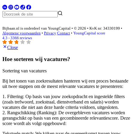
Bijbaan.nl is onderdeel van YoungCapital • © 2026 • KvK nr: 34330199 •
Algemene voorwaarden
•
Privacy
Contact
•
YoungCapital score
4.3 - 3366 reviews
Close
Hoe sorteren wij vacatures?
Sortering van vacatures
Bij het tonen van zoekresultaten hanteren wij een proces bestaande
uit twee stappen om de meest relevante vacatures te presenteren:
1. Filtering: Op basis van jouw zoekopdracht en ingestelde filters
(zoals trefwoord, zoekstraal, dienstverband en salaris) worden
vacatures die niet aan deze harde criteria voldoen, uitgesloten.
2. Rangschikking (Ranking): De overgebleven vacatures worden
gerangschikt op basis van een gecombineerde relevantiescore. Deze
score wordt als volgt opgebouwd:
Tekstuele match: We kijken naar de overeenkomst tussen jouw