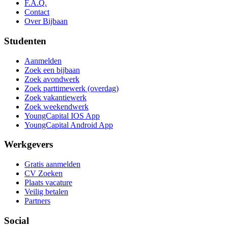
F.A.Q.
Contact
Over Bijbaan
Studenten
Aanmelden
Zoek een bijbaan
Zoek avondwerk
Zoek parttimewerk (overdag)
Zoek vakantiewerk
Zoek weekendwerk
YoungCapital IOS App
YoungCapital Android App
Werkgevers
Gratis aanmelden
CV Zoeken
Plaats vacature
Veilig betalen
Partners
Social