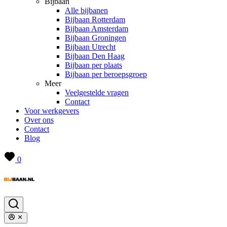
Bijbaan
Alle bijbanen
Bijbaan Rotterdam
Bijbaan Amsterdam
Bijbaan Groningen
Bijbaan Utrecht
Bijbaan Den Haag
Bijbaan per plaats
Bijbaan per beroepsgroep
Meer
Veelgestelde vragen
Contact
Voor werkgevers
Over ons
Contact
Blog
0