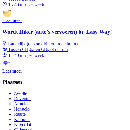
1 - 40 uur per week
Lees meer
Wordt Hiker (auto's vervoeren) bij Easy Way!
Landelijk (dus ook bij jou in de buurt)
Tussen €11,62 en €16,24 per uur
1 - 40 uur per week
Lees meer
Plaatsen
Zwolle
Deventer
Almelo
Hengelo
Raalte
Kampen
Nijverdal
Oldenzaal