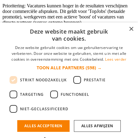
Prioritering: Vacatures kunnen hoger in de resultaten verschijnen
door commerciële afspraken. Dit geldt voor 'TopJobs' (betaalde
promotie), werkgevers met een actieve 'boost' of vacatures van
directe partners (versus externe bronnen).
×
Deze website maakt gebruik
van cookies.
Inloggen als bedrijf
Deze website gebruikt cookies om uw gebruikerservaring te
verbeteren. Door onze website te gebruiken, stemt u in met alle
E-mail
*
cookies in overeenstemming met ons Cookiebeleid.
Lees verder
TOON ALLE PARTNERS
(598) →
Wachtwoord
STRIKT NOODZAKELIJK
PRESTATIE
login gegevens onthouden
Wachtwoord vergeten?
login
TARGETING
FUNCTIONEEL
Bedrijf aanmelden
NIET-GECLASSIFICEERD
Na het aanmelden kun je meteen je vacature plaatsen en heb je je
nieuwe collega/werknemer zo gevonden!
ALLES ACCEPTEREN
ALLES AFWIJZEN
Heb je nog geen gratis bedrijfsprofiel?