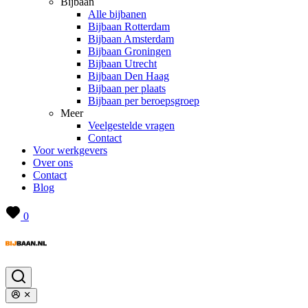
Bijbaan
Alle bijbanen
Bijbaan Rotterdam
Bijbaan Amsterdam
Bijbaan Groningen
Bijbaan Utrecht
Bijbaan Den Haag
Bijbaan per plaats
Bijbaan per beroepsgroep
Meer
Veelgestelde vragen
Contact
Voor werkgevers
Over ons
Contact
Blog
0