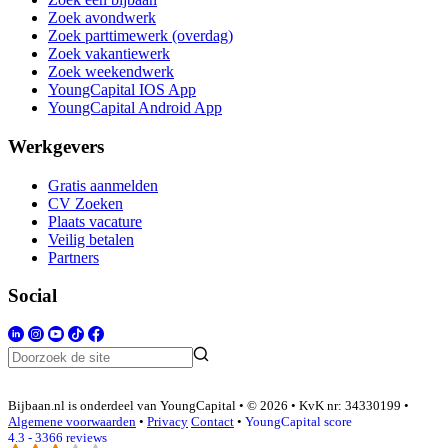
Zoek avondwerk
Zoek parttimewerk (overdag)
Zoek vakantiewerk
Zoek weekendwerk
YoungCapital IOS App
YoungCapital Android App
Werkgevers
Gratis aanmelden
CV Zoeken
Plaats vacature
Veilig betalen
Partners
Social
Bijbaan.nl is onderdeel van YoungCapital • © 2026 • KvK nr: 34330199 •
Algemene voorwaarden
•
Privacy
Contact
•
YoungCapital score
4.3 - 3366 reviews