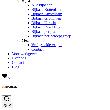
Bijbaan
Alle bijbanen
Bijbaan Rotterdam
Bijbaan Amsterdam
Bijbaan Groningen
Bijbaan Utrecht
Bijbaan Den Haag
Bijbaan per plaats
Bijbaan per beroepsgroep
Meer
Veelgestelde vragen
Contact
Voor werkgevers
Over ons
Contact
Blog
0