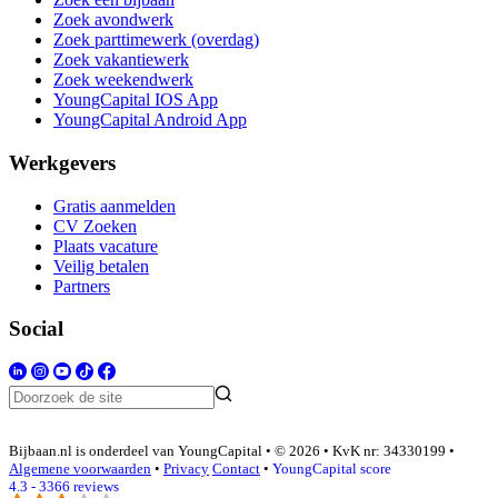
Zoek avondwerk
Zoek parttimewerk (overdag)
Zoek vakantiewerk
Zoek weekendwerk
YoungCapital IOS App
YoungCapital Android App
Werkgevers
Gratis aanmelden
CV Zoeken
Plaats vacature
Veilig betalen
Partners
Social
Bijbaan.nl is onderdeel van YoungCapital • © 2026 • KvK nr: 34330199 •
Algemene voorwaarden
•
Privacy
Contact
•
YoungCapital score
4.3 - 3366 reviews