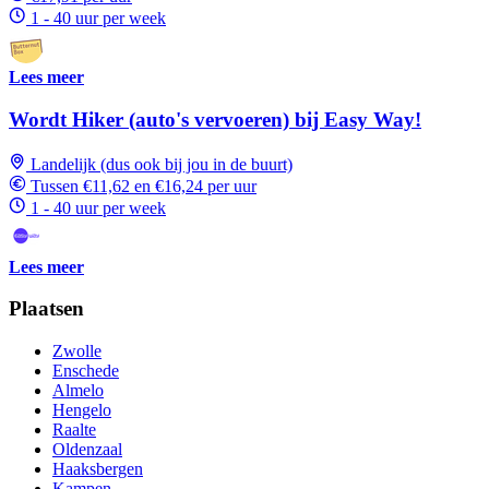
1 - 40 uur per week
Lees meer
Wordt Hiker (auto's vervoeren) bij Easy Way!
Landelijk (dus ook bij jou in de buurt)
Tussen €11,62 en €16,24 per uur
1 - 40 uur per week
Lees meer
Plaatsen
Zwolle
Enschede
Almelo
Hengelo
Raalte
Oldenzaal
Haaksbergen
Kampen