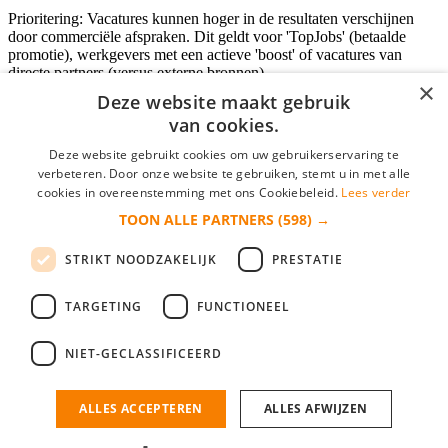
Prioritering: Vacatures kunnen hoger in de resultaten verschijnen
door commerciële afspraken. Dit geldt voor 'TopJobs' (betaalde
promotie), werkgevers met een actieve 'boost' of vacatures van
directe partners (versus externe bronnen).
×
Deze website maakt gebruik
van cookies.
Inloggen als bedrijf
Deze website gebruikt cookies om uw gebruikerservaring te
verbeteren. Door onze website te gebruiken, stemt u in met alle
E-mail
*
cookies in overeenstemming met ons Cookiebeleid.
Lees verder
TOON ALLE PARTNERS
(598) →
Wachtwoord
STRIKT NOODZAKELIJK
PRESTATIE
login gegevens onthouden
Wachtwoord vergeten?
login
TARGETING
FUNCTIONEEL
Bedrijf aanmelden
NIET-GECLASSIFICEERD
Na het aanmelden kun je meteen je vacature plaatsen en heb je je
nieuwe collega/werknemer zo gevonden!
ALLES ACCEPTEREN
ALLES AFWIJZEN
Heb je nog geen gratis bedrijfsprofiel?