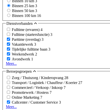
Binnen 10 km
3
Binnen 25 km
3
Binnen 50 km
3
Binnen 100 km
16
Dienstverbanden
Fulltime (ervaren)
4
Fulltime (startersfunctie)
3
Parttime (overdag)
3
Vakantiewerk
3
Tijdelijke fulltime baan
3
Weekendwerk
2
Avondwerk
1
Meer...
Beroepsgroepen
Zorg / Thuiszorg / Kinderopvang
28
Transport / Logistiek / Chauffeur / Koerier
27
Commercieel / Verkoop / Inkoop
7
Promotiewerk / Hostess
7
Online Marketing
7
Callcenter / Customer Service
3
Meer...