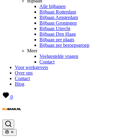
Bijbaan
Alle bijbanen
Bijbaan Rotterdam
Bijbaan Amsterdam
Bijbaan Groningen
Bijbaan Utrecht
Bijbaan Den Haag
Bijbaan per plaats
Bijbaan per beroepsgroep
Meer
Veelgestelde vragen
Contact
Voor werkgevers
Over ons
Contact
Blog
0