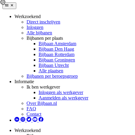
Werkzoekend
Direct inschrijven
Inloggen
Alle bijbanen
Bijbanen per plaats
Bijbaan Amsterdam
Bijbaan Den Haag
Bijbaan Rotterdam
Bijbaan Groningen
Bijbaan Utrecht
Alle plaatsen
Bijbanen per beroepsgroep
Informatie
Ik ben werkgever
Inloggen als werkgever
Aanmelden als werkgever
Over Bijbaan.nl
FAQ
Contact
Werkzoekend