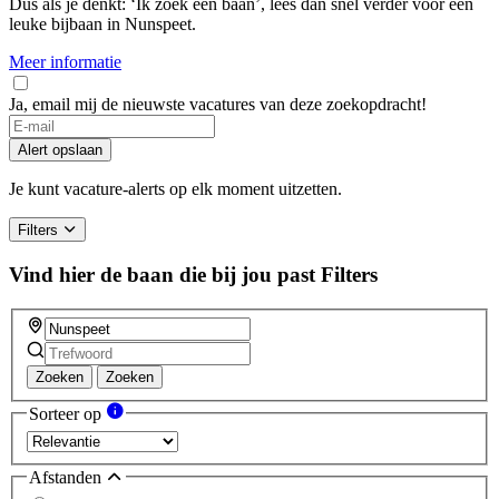
Dus als je denkt: ‘Ik zoek een baan’, lees dan snel verder voor een
leuke bijbaan in Nunspeet.
Meer informatie
Ja, email mij de nieuwste vacatures van deze zoekopdracht!
If
you
Alert opslaan
are
a
Je kunt vacature-alerts op elk moment uitzetten.
human,
ignore
Filters
this
field
Vind hier de baan die bij jou past
Filters
Zoeken
Zoeken
Sorteer op
Afstanden