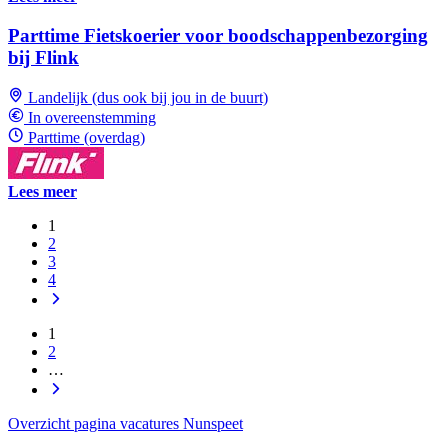
Parttime Fietskoerier voor boodschappenbezorging
bij Flink
Landelijk (dus ook bij jou in de buurt)
In overeenstemming
Parttime (overdag)
Lees meer
1
2
3
4
1
2
…
Overzicht pagina vacatures Nunspeet