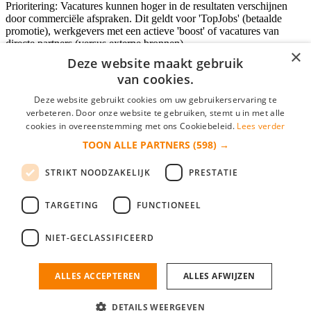
Prioritering: Vacatures kunnen hoger in de resultaten verschijnen
door commerciële afspraken. Dit geldt voor 'TopJobs' (betaalde
promotie), werkgevers met een actieve 'boost' of vacatures van
directe partners (versus externe bronnen).
×
Deze website maakt gebruik
van cookies.
Inloggen als bedrijf
Deze website gebruikt cookies om uw gebruikerservaring te
verbeteren. Door onze website te gebruiken, stemt u in met alle
E-mail
*
cookies in overeenstemming met ons Cookiebeleid.
Lees verder
TOON ALLE PARTNERS
(598) →
Wachtwoord
STRIKT NOODZAKELIJK
PRESTATIE
login gegevens onthouden
Wachtwoord vergeten?
login
TARGETING
FUNCTIONEEL
Bedrijf aanmelden
NIET-GECLASSIFICEERD
Na het aanmelden kun je meteen je vacature plaatsen en heb je je
nieuwe collega/werknemer zo gevonden!
ALLES ACCEPTEREN
ALLES AFWIJZEN
Heb je nog geen gratis bedrijfsprofiel?
DETAILS WEERGEVEN