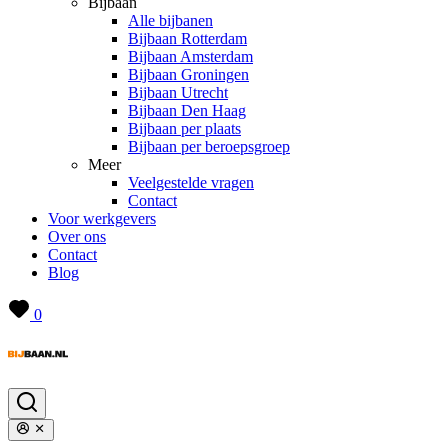
Bijbaan
Alle bijbanen
Bijbaan Rotterdam
Bijbaan Amsterdam
Bijbaan Groningen
Bijbaan Utrecht
Bijbaan Den Haag
Bijbaan per plaats
Bijbaan per beroepsgroep
Meer
Veelgestelde vragen
Contact
Voor werkgevers
Over ons
Contact
Blog
0