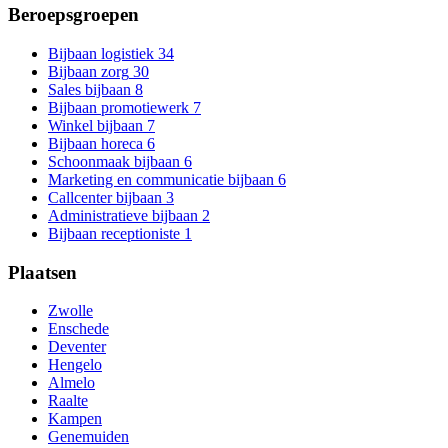
Beroepsgroepen
Bijbaan logistiek
34
Bijbaan zorg
30
Sales bijbaan
8
Bijbaan promotiewerk
7
Winkel bijbaan
7
Bijbaan horeca
6
Schoonmaak bijbaan
6
Marketing en communicatie bijbaan
6
Callcenter bijbaan
3
Administratieve bijbaan
2
Bijbaan receptioniste
1
Plaatsen
Zwolle
Enschede
Deventer
Hengelo
Almelo
Raalte
Kampen
Genemuiden