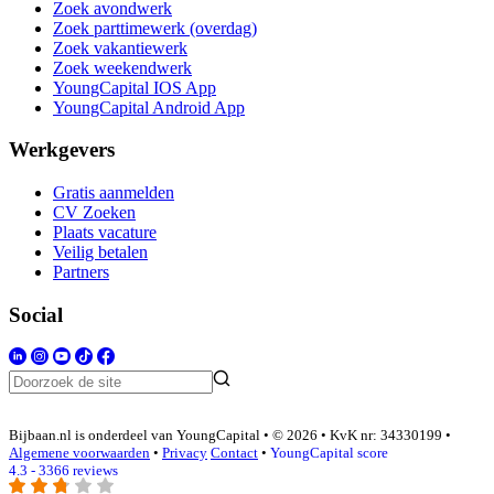
Zoek avondwerk
Zoek parttimewerk (overdag)
Zoek vakantiewerk
Zoek weekendwerk
YoungCapital IOS App
YoungCapital Android App
Werkgevers
Gratis aanmelden
CV Zoeken
Plaats vacature
Veilig betalen
Partners
Social
Bijbaan.nl is onderdeel van YoungCapital • © 2026 • KvK nr: 34330199 •
Algemene voorwaarden
•
Privacy
Contact
•
YoungCapital score
4.3 - 3366 reviews