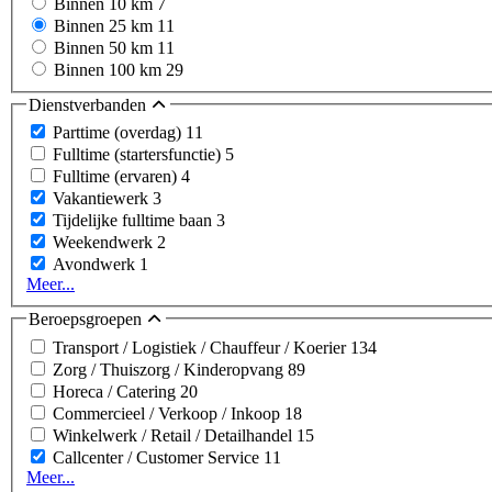
Binnen 10 km
7
Binnen 25 km
11
Binnen 50 km
11
Binnen 100 km
29
Dienstverbanden
Parttime (overdag)
11
Fulltime (startersfunctie)
5
Fulltime (ervaren)
4
Vakantiewerk
3
Tijdelijke fulltime baan
3
Weekendwerk
2
Avondwerk
1
Meer...
Beroepsgroepen
Transport / Logistiek / Chauffeur / Koerier
134
Zorg / Thuiszorg / Kinderopvang
89
Horeca / Catering
20
Commercieel / Verkoop / Inkoop
18
Winkelwerk / Retail / Detailhandel
15
Callcenter / Customer Service
11
Meer...