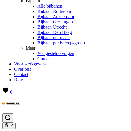
Bijbaan
Alle bijbanen
Bijbaan Rotterdam
Bijbaan Amsterdam
Bijbaan Groningen
Bijbaan Utrecht
Bijbaan Den Haag
Bijbaan per plaats
Bijbaan per beroepsgroep
Meer
Veelgestelde vragen
Contact
Voor werkgevers
Over ons
Contact
Blog
0