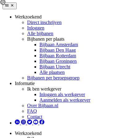
Werkzoekend
Direct inschrijven
Inloggen
Alle bijbanen
Bijbanen per plaats
Bijbaan Amsterdam
Bijbaan Den Haag
Bijbaan Rotterdam
Bijbaan Groningen
Bijbaan Utrecht
Alle plaatsen
Bijbanen per beroepsgroep
Informatie
Ik ben werkgever
Inloggen als werkgever
Aanmelden als werkgever
Over Bijbaan.nl
FAQ
Contact
Werkzoekend