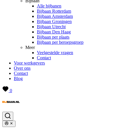
Bijbaan
Alle bijbanen
Bijbaan Rotterdam
Bijbaan Amsterdam
Bijbaan Groningen
Bijbaan Utrecht
Bijbaan Den Haag
Bijbaan per plaats
Bijbaan per beroepsgroep
Meer
Veelgestelde vragen
Contact
Voor werkgevers
Over ons
Contact
Blog
0