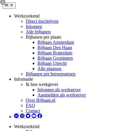
Werkzoekend
Direct inschrijven
Inloggen
Alle bijbanen
Bijbanen per plaats
Bijbaan Amsterdam
Bijbaan Den Haag
Bijbaan Rotterdam
Bijbaan Groningen
Bijbaan Utrecht
Alle plaatsen
Bijbanen per beroepsgroep
Informatie
Ik ben werkgever
Inloggen als werkgever
Aanmelden als werkgever
Over Bijbaan.nl
FAQ
Contact
Werkzoekend