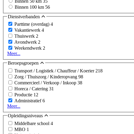
Binnen 50 km
35
Binnen 100 km
56
Dienstverbanden
Parttime (overdag)
4
Vakantiewerk
4
Thuiswerk
2
Avondwerk
2
Weekendwerk
2
Meer...
Beroepsgroepen
Transport / Logistiek / Chauffeur / Koerier
218
Zorg / Thuiszorg / Kinderopvang
98
Commercieel / Verkoop / Inkoop
38
Horeca / Catering
31
Productie
12
Administratief
6
Meer...
Opleidingsniveaus
Middelbare school
4
MBO
1