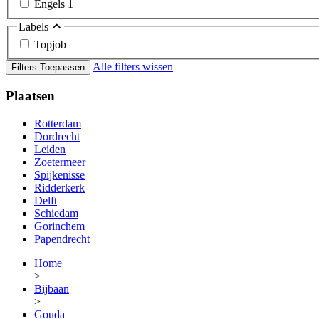
Engels
1
Labels
Topjob
Alle filters wissen
Filters Toepassen
Plaatsen
Rotterdam
Dordrecht
Leiden
Zoetermeer
Spijkenisse
Ridderkerk
Delft
Schiedam
Gorinchem
Papendrecht
Home
>
Bijbaan
>
Gouda