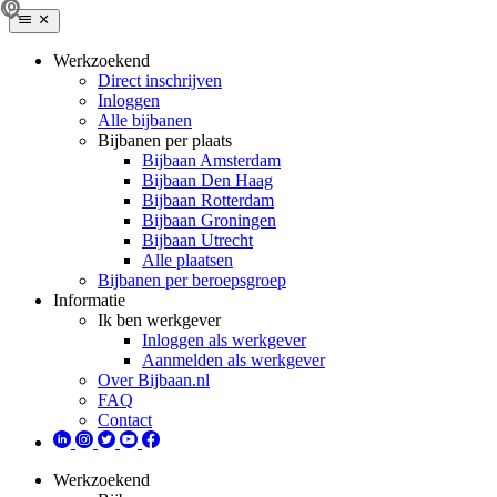
Werkzoekend
Direct inschrijven
Inloggen
Alle bijbanen
Bijbanen per plaats
Bijbaan Amsterdam
Bijbaan Den Haag
Bijbaan Rotterdam
Bijbaan Groningen
Bijbaan Utrecht
Alle plaatsen
Bijbanen per beroepsgroep
Informatie
Ik ben werkgever
Inloggen als werkgever
Aanmelden als werkgever
Over Bijbaan.nl
FAQ
Contact
Werkzoekend