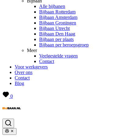
Bijbaan
Alle bijbanen
Bijbaan Rotterdam
Bijbaan Amsterdam
Bijbaan Groningen
Bijbaan Utrecht
Bijbaan Den Haag
Bijbaan per plaats
Bijbaan per beroepsgroep
Meer
Veelgestelde vragen
Contact
Voor werkgevers
Over ons
Contact
Blog
0