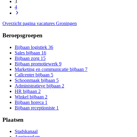
3
4
Overzicht pagina vacatures Groningen
Beroepsgroepen
Bijbaan logistiek
36
Sales bijbaan
16
Bijbaan zorg
15
Bijbaan promotiewerk
9
Marketing en communicatie bijbaan
7
Callcenter bijbaan
5
Schoonmaak bijbaan
5
Administratieve bijbaan
2
HR bijbaan
2
Winkel bijbaan
2
Bijbaan horeca
1
Bijbaan receptioniste
1
Plaatsen
Stadskanaal
Appingedam