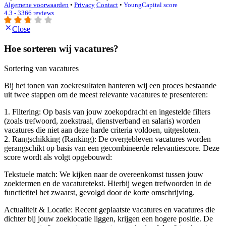
Algemene voorwaarden
•
Privacy
Contact
•
YoungCapital score
4.3 - 3366 reviews
Close
Hoe sorteren wij vacatures?
Sortering van vacatures
Bij het tonen van zoekresultaten hanteren wij een proces bestaande
uit twee stappen om de meest relevante vacatures te presenteren:
1. Filtering: Op basis van jouw zoekopdracht en ingestelde filters
(zoals trefwoord, zoekstraal, dienstverband en salaris) worden
vacatures die niet aan deze harde criteria voldoen, uitgesloten.
2. Rangschikking (Ranking): De overgebleven vacatures worden
gerangschikt op basis van een gecombineerde relevantiescore. Deze
score wordt als volgt opgebouwd:
Tekstuele match: We kijken naar de overeenkomst tussen jouw
zoektermen en de vacaturetekst. Hierbij wegen trefwoorden in de
functietitel het zwaarst, gevolgd door de korte omschrijving.
Actualiteit & Locatie: Recent geplaatste vacatures en vacatures die
dichter bij jouw zoeklocatie liggen, krijgen een hogere positie. De