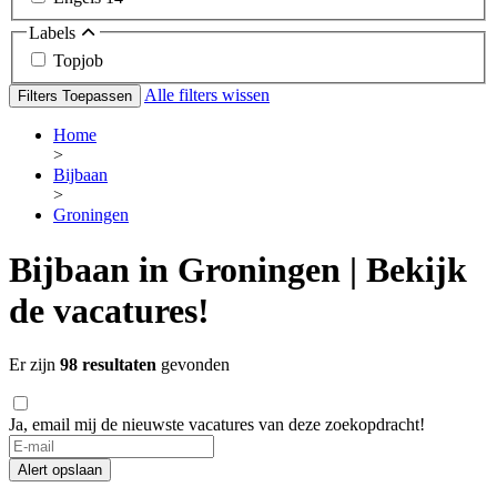
Labels
Topjob
Alle filters wissen
Filters Toepassen
Home
>
Bijbaan
>
Groningen
Bijbaan in Groningen | Bekijk
de vacatures!
Er zijn
98 resultaten
gevonden
Ja, email mij de nieuwste vacatures van deze zoekopdracht!
If
you
Alert opslaan
are