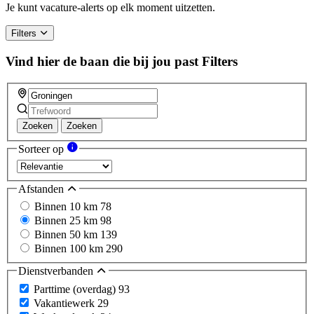
a
Je kunt vacature-alerts op elk moment uitzetten.
human,
ignore
Filters
this
field
Vind hier de baan die bij jou past
Filters
Zoeken
Zoeken
Sorteer op
Afstanden
Binnen 10 km
78
Binnen 25 km
98
Binnen 50 km
139
Binnen 100 km
290
Dienstverbanden
Parttime (overdag)
93
Vakantiewerk
29