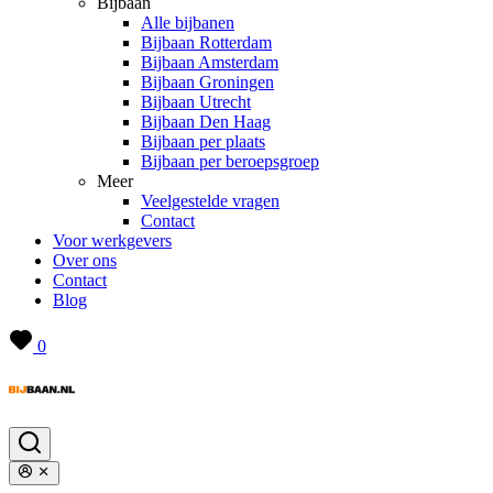
Bijbaan
Alle bijbanen
Bijbaan Rotterdam
Bijbaan Amsterdam
Bijbaan Groningen
Bijbaan Utrecht
Bijbaan Den Haag
Bijbaan per plaats
Bijbaan per beroepsgroep
Meer
Veelgestelde vragen
Contact
Voor werkgevers
Over ons
Contact
Blog
0