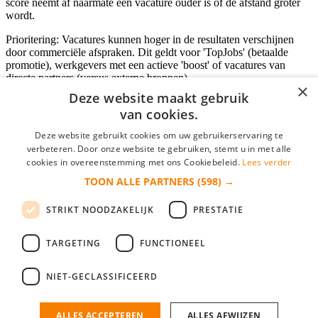
score neemt af naarmate een vacature ouder is of de afstand groter
wordt.
Prioritering: Vacatures kunnen hoger in de resultaten verschijnen
door commerciële afspraken. Dit geldt voor 'TopJobs' (betaalde
promotie), werkgevers met een actieve 'boost' of vacatures van
directe partners (versus externe bronnen).
×
Deze website maakt gebruik
van cookies.
Inloggen als bedrijf
Deze website gebruikt cookies om uw gebruikerservaring te
verbeteren. Door onze website te gebruiken, stemt u in met alle
E-mail
*
cookies in overeenstemming met ons Cookiebeleid.
Lees verder
TOON ALLE PARTNERS
(598) →
Wachtwoord
STRIKT NOODZAKELIJK
PRESTATIE
login gegevens onthouden
Wachtwoord vergeten?
login
TARGETING
FUNCTIONEEL
Bedrijf aanmelden
NIET-GECLASSIFICEERD
Na het aanmelden kun je meteen je vacature plaatsen en heb je je
nieuwe collega/werknemer zo gevonden!
ALLES ACCEPTEREN
ALLES AFWIJZEN