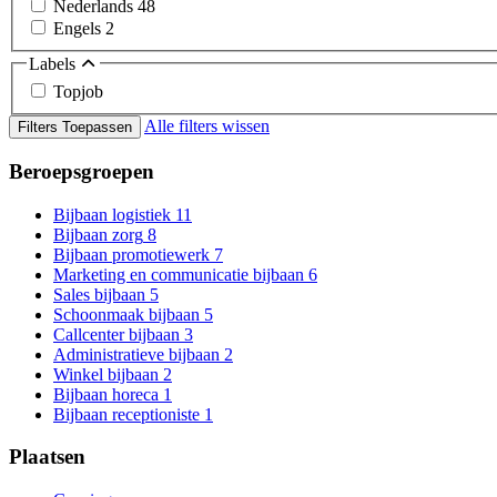
Nederlands
48
Engels
2
Labels
Topjob
Alle filters wissen
Filters Toepassen
Beroepsgroepen
Bijbaan logistiek
11
Bijbaan zorg
8
Bijbaan promotiewerk
7
Marketing en communicatie bijbaan
6
Sales bijbaan
5
Schoonmaak bijbaan
5
Callcenter bijbaan
3
Administratieve bijbaan
2
Winkel bijbaan
2
Bijbaan horeca
1
Bijbaan receptioniste
1
Plaatsen