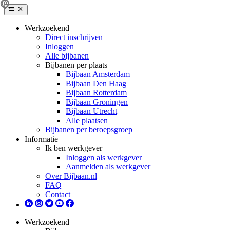
Werkzoekend
Direct inschrijven
Inloggen
Alle bijbanen
Bijbanen per plaats
Bijbaan Amsterdam
Bijbaan Den Haag
Bijbaan Rotterdam
Bijbaan Groningen
Bijbaan Utrecht
Alle plaatsen
Bijbanen per beroepsgroep
Informatie
Ik ben werkgever
Inloggen als werkgever
Aanmelden als werkgever
Over Bijbaan.nl
FAQ
Contact
Werkzoekend