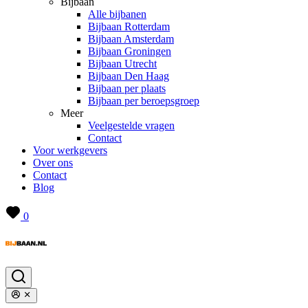
Bijbaan
Alle bijbanen
Bijbaan Rotterdam
Bijbaan Amsterdam
Bijbaan Groningen
Bijbaan Utrecht
Bijbaan Den Haag
Bijbaan per plaats
Bijbaan per beroepsgroep
Meer
Veelgestelde vragen
Contact
Voor werkgevers
Over ons
Contact
Blog
0