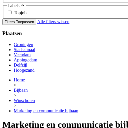
Labels
Topjob
Alle filters wissen
Filters Toepassen
Plaatsen
Groningen
Stadskanaal
Veendam
Appingedam
Delfzijl
Hoogezand
Home
>
Bijbaan
>
Winschoten
>
Marketing en communicatie bijbaan
Marketing en communicatie bi