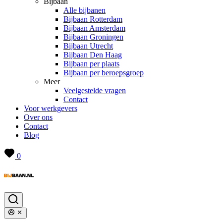
Bijbaan
Alle bijbanen
Bijbaan Rotterdam
Bijbaan Amsterdam
Bijbaan Groningen
Bijbaan Utrecht
Bijbaan Den Haag
Bijbaan per plaats
Bijbaan per beroepsgroep
Meer
Veelgestelde vragen
Contact
Voor werkgevers
Over ons
Contact
Blog
0