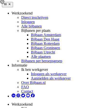
Werkzoekend
Direct inschrijven
Inloggen
Alle bijbanen
Bijbanen per plaats
Bijbaan Amsterdam
Bijbaan Den Haag
Bijbaan Rotterdam
Bijbaan Groningen
Bijbaan Utrecht
Alle plaatsen
Bijbanen per beroepsgroep
Informatie
Ik ben werkgever
Inloggen als werkgever
Aanmelden als werkgever
Over Bijbaan.nl
FAQ
Contact
Werkzoekend