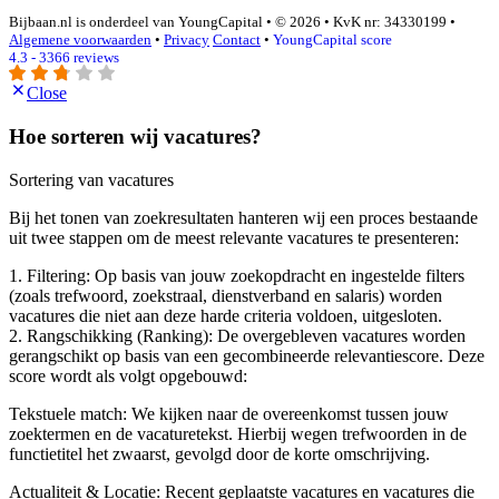
Bijbaan.nl is onderdeel van YoungCapital • © 2026 • KvK nr: 34330199 •
Algemene voorwaarden
•
Privacy
Contact
•
YoungCapital score
4.3 - 3366 reviews
Close
Hoe sorteren wij vacatures?
Sortering van vacatures
Bij het tonen van zoekresultaten hanteren wij een proces bestaande
uit twee stappen om de meest relevante vacatures te presenteren:
1. Filtering: Op basis van jouw zoekopdracht en ingestelde filters
(zoals trefwoord, zoekstraal, dienstverband en salaris) worden
vacatures die niet aan deze harde criteria voldoen, uitgesloten.
2. Rangschikking (Ranking): De overgebleven vacatures worden
gerangschikt op basis van een gecombineerde relevantiescore. Deze
score wordt als volgt opgebouwd:
Tekstuele match: We kijken naar de overeenkomst tussen jouw
zoektermen en de vacaturetekst. Hierbij wegen trefwoorden in de
functietitel het zwaarst, gevolgd door de korte omschrijving.
Actualiteit & Locatie: Recent geplaatste vacatures en vacatures die