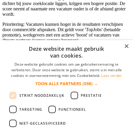
dichter bij jouw zoeklocatie liggen, krijgen een hogere positie. De
score neemt af naarmate een vacature ouder is of de afstand groter
wordt.
Prioritering: Vacatures kunnen hoger in de resultaten verschijnen
door commerciële afspraken. Dit geldt voor 'TopJobs' (betaalde
promotie), werkgevers met een actieve 'boost' of vacatures van
directe partners (versus externe bronnen).
×
Deze website maakt gebruik
van cookies.
Inloggen als bedrijf
Deze website gebruikt cookies om uw gebruikerservaring te
verbeteren. Door onze website te gebruiken, stemt u in met alle
E-mail
*
cookies in overeenstemming met ons Cookiebeleid.
Lees verder
TOON ALLE PARTNERS
(598) →
Wachtwoord
STRIKT NOODZAKELIJK
PRESTATIE
login gegevens onthouden
Wachtwoord vergeten?
login
TARGETING
FUNCTIONEEL
Bedrijf aanmelden
NIET-GECLASSIFICEERD
Na het aanmelden kun je meteen je vacature plaatsen en heb je je