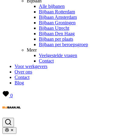
Bijbaan
Alle bijbanen
Bijbaan Rotterdam
Bijbaan Amsterdam
Bijbaan Groningen
Bijbaan Utrecht
Bijbaan Den Haag
Bijbaan per plaats
Bijbaan per beroepsgroep
Meer
Veelgestelde vragen
Contact
Voor werkgevers
Over ons
Contact
Blog
0