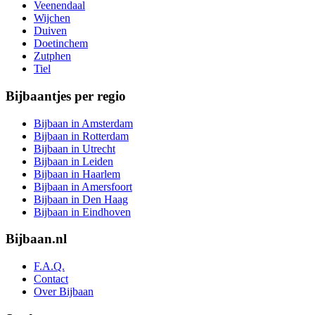
Veenendaal
Wijchen
Duiven
Doetinchem
Zutphen
Tiel
Bijbaantjes per regio
Bijbaan in Amsterdam
Bijbaan in Rotterdam
Bijbaan in Utrecht
Bijbaan in Leiden
Bijbaan in Haarlem
Bijbaan in Amersfoort
Bijbaan in Den Haag
Bijbaan in Eindhoven
Bijbaan.nl
F.A.Q.
Contact
Over Bijbaan