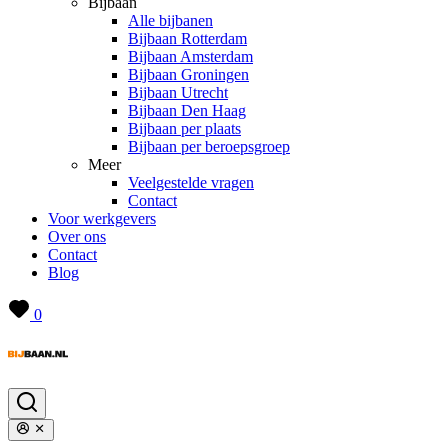
Bijbaan
Alle bijbanen
Bijbaan Rotterdam
Bijbaan Amsterdam
Bijbaan Groningen
Bijbaan Utrecht
Bijbaan Den Haag
Bijbaan per plaats
Bijbaan per beroepsgroep
Meer
Veelgestelde vragen
Contact
Voor werkgevers
Over ons
Contact
Blog
0