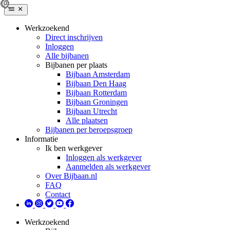
Werkzoekend
Direct inschrijven
Inloggen
Alle bijbanen
Bijbanen per plaats
Bijbaan Amsterdam
Bijbaan Den Haag
Bijbaan Rotterdam
Bijbaan Groningen
Bijbaan Utrecht
Alle plaatsen
Bijbanen per beroepsgroep
Informatie
Ik ben werkgever
Inloggen als werkgever
Aanmelden als werkgever
Over Bijbaan.nl
FAQ
Contact
Werkzoekend