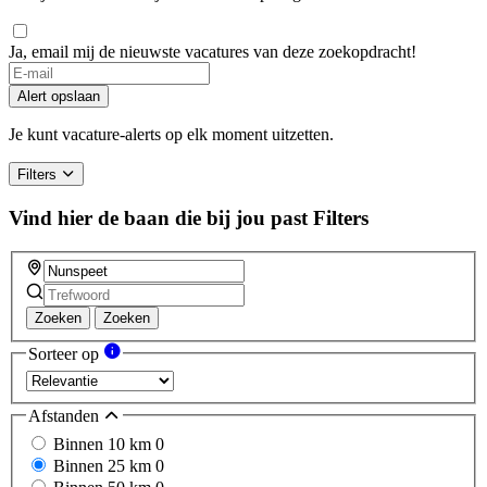
Ja, email mij de nieuwste vacatures van deze zoekopdracht!
If
you
Alert opslaan
are
a
Je kunt vacature-alerts op elk moment uitzetten.
human,
ignore
Filters
this
field
Vind hier de baan die bij jou past
Filters
Zoeken
Zoeken
Sorteer op
Afstanden
Binnen 10 km
0
Binnen 25 km
0