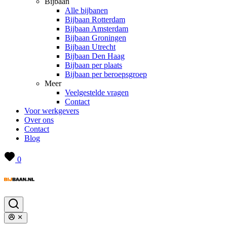
Bijbaan
Alle bijbanen
Bijbaan Rotterdam
Bijbaan Amsterdam
Bijbaan Groningen
Bijbaan Utrecht
Bijbaan Den Haag
Bijbaan per plaats
Bijbaan per beroepsgroep
Meer
Veelgestelde vragen
Contact
Voor werkgevers
Over ons
Contact
Blog
0