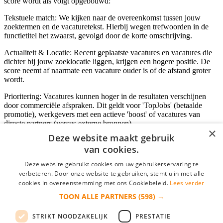
score wordt als volgt opgebouwd:
Tekstuele match: We kijken naar de overeenkomst tussen jouw
zoektermen en de vacaturetekst. Hierbij wegen trefwoorden in de
functietitel het zwaarst, gevolgd door de korte omschrijving.
Actualiteit & Locatie: Recent geplaatste vacatures en vacatures die
dichter bij jouw zoeklocatie liggen, krijgen een hogere positie. De
score neemt af naarmate een vacature ouder is of de afstand groter
wordt.
Prioritering: Vacatures kunnen hoger in de resultaten verschijnen
door commerciële afspraken. Dit geldt voor 'TopJobs' (betaalde
promotie), werkgevers met een actieve 'boost' of vacatures van
directe partners (versus externe bronnen).
×
Deze website maakt gebruik
van cookies.
Inloggen als bedrijf
Deze website gebruikt cookies om uw gebruikerservaring te
verbeteren. Door onze website te gebruiken, stemt u in met alle
E-mail
*
cookies in overeenstemming met ons Cookiebeleid.
Lees verder
TOON ALLE PARTNERS
(598) →
Wachtwoord
STRIKT NOODZAKELIJK
PRESTATIE
login gegevens onthouden