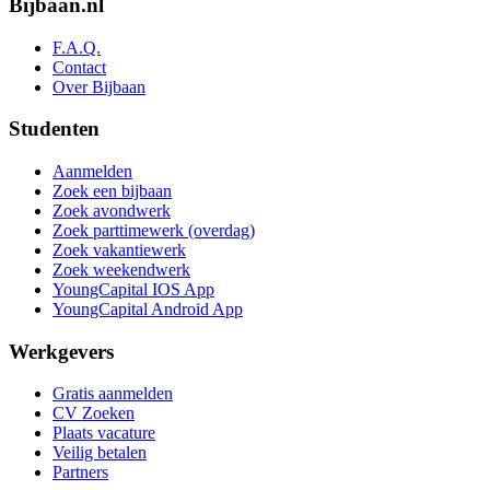
Bijbaan.nl
F.A.Q.
Contact
Over Bijbaan
Studenten
Aanmelden
Zoek een bijbaan
Zoek avondwerk
Zoek parttimewerk (overdag)
Zoek vakantiewerk
Zoek weekendwerk
YoungCapital IOS App
YoungCapital Android App
Werkgevers
Gratis aanmelden
CV Zoeken
Plaats vacature
Veilig betalen
Partners