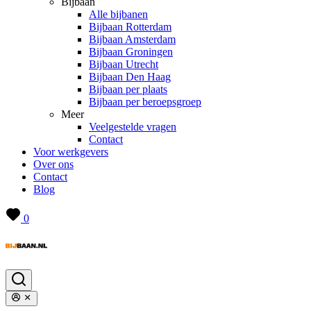
Bijbaan
Alle bijbanen
Bijbaan Rotterdam
Bijbaan Amsterdam
Bijbaan Groningen
Bijbaan Utrecht
Bijbaan Den Haag
Bijbaan per plaats
Bijbaan per beroepsgroep
Meer
Veelgestelde vragen
Contact
Voor werkgevers
Over ons
Contact
Blog
0