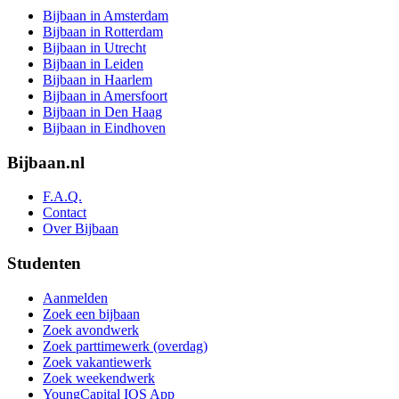
Bijbaan in Amsterdam
Bijbaan in Rotterdam
Bijbaan in Utrecht
Bijbaan in Leiden
Bijbaan in Haarlem
Bijbaan in Amersfoort
Bijbaan in Den Haag
Bijbaan in Eindhoven
Bijbaan.nl
F.A.Q.
Contact
Over Bijbaan
Studenten
Aanmelden
Zoek een bijbaan
Zoek avondwerk
Zoek parttimewerk (overdag)
Zoek vakantiewerk
Zoek weekendwerk
YoungCapital IOS App