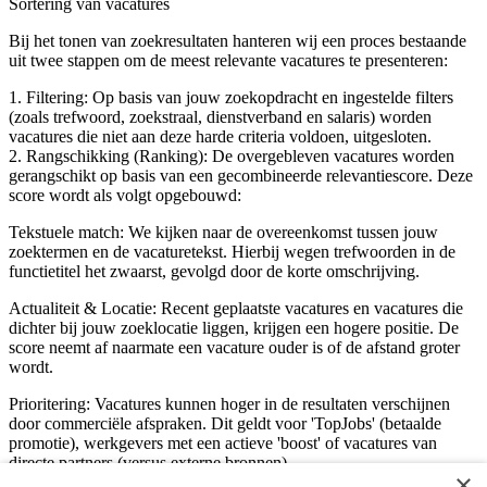
Sortering van vacatures
Bij het tonen van zoekresultaten hanteren wij een proces bestaande
uit twee stappen om de meest relevante vacatures te presenteren:
1. Filtering: Op basis van jouw zoekopdracht en ingestelde filters
(zoals trefwoord, zoekstraal, dienstverband en salaris) worden
vacatures die niet aan deze harde criteria voldoen, uitgesloten.
2. Rangschikking (Ranking): De overgebleven vacatures worden
gerangschikt op basis van een gecombineerde relevantiescore. Deze
score wordt als volgt opgebouwd:
Tekstuele match: We kijken naar de overeenkomst tussen jouw
zoektermen en de vacaturetekst. Hierbij wegen trefwoorden in de
functietitel het zwaarst, gevolgd door de korte omschrijving.
Actualiteit & Locatie: Recent geplaatste vacatures en vacatures die
dichter bij jouw zoeklocatie liggen, krijgen een hogere positie. De
score neemt af naarmate een vacature ouder is of de afstand groter
wordt.
Prioritering: Vacatures kunnen hoger in de resultaten verschijnen
door commerciële afspraken. Dit geldt voor 'TopJobs' (betaalde
promotie), werkgevers met een actieve 'boost' of vacatures van
directe partners (versus externe bronnen).
×