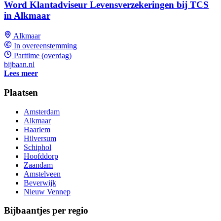
Word Klantadviseur Levensverzekeringen bij TCS
in Alkmaar
Alkmaar
In overeenstemming
Parttime (overdag)
bijbaan.nl
Lees meer
Plaatsen
Amsterdam
Alkmaar
Haarlem
Hilversum
Schiphol
Hoofddorp
Zaandam
Amstelveen
Beverwijk
Nieuw Vennep
Bijbaantjes per regio