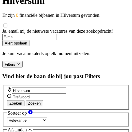
Hilversum
Er zijn
0
financiële bijbanen in Hilversum gevonden.
Ja, email mij de nieuwste vacatures van deze zoekopdracht!
If
you
Alert opslaan
are
a
Je kunt vacature-alerts op elk moment uitzetten.
human,
ignore
Filters
this
field
Vind hier de baan die bij jou past
Filters
Zoeken
Zoeken
Sorteer op
Afstanden