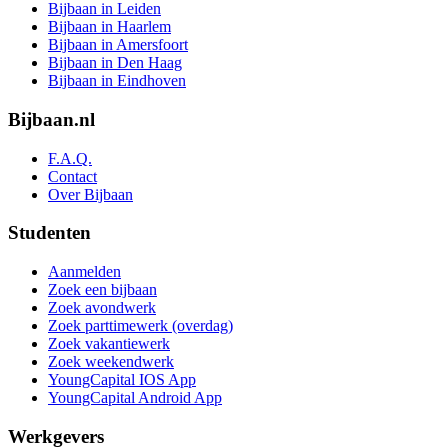
Bijbaan in Leiden
Bijbaan in Haarlem
Bijbaan in Amersfoort
Bijbaan in Den Haag
Bijbaan in Eindhoven
Bijbaan.nl
F.A.Q.
Contact
Over Bijbaan
Studenten
Aanmelden
Zoek een bijbaan
Zoek avondwerk
Zoek parttimewerk (overdag)
Zoek vakantiewerk
Zoek weekendwerk
YoungCapital IOS App
YoungCapital Android App
Werkgevers