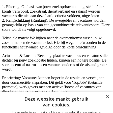
1. Filtering: Op basis van jouw zoekopdracht en ingestelde filters
(zoals trefwoord, zoekstraal, dienstverband en salaris) worden
vacatures die niet aan deze harde criteria voldoen, uitgesloten.
2. Rangschikking (Ranking): De overgebleven vacatures worden
gerangschikt op basis van een gecombineerde relevantiescore. Deze
score wordt als volgt opgebouwd:
Tekstuele match: We kijken naar de overeenkomst tussen jouw
zoektermen en de vacaturetekst. Hierbij wegen trefwoorden in de
functietitel het zwaarst, gevolgd door de korte omschrijving.
Actualiteit & Locatie: Recent geplaatste vacatures en vacatures die
dichter bij jouw zoeklocatie liggen, krijgen een hogere positie. De
score neemt af naarmate een vacature ouder is of de afstand groter
wordt.
Prioritering: Vacatures kunnen hoger in de resultaten verschijnen
door commerciële afspraken. Dit geldt voor 'TopJobs' (betaalde
promotie), werkgevers met een actieve 'boost' of vacatures van
directe partners (versus externe bronnen).
×
Deze website maakt gebruik
van cookies.
Inloggen als bedrijf
Deze website gebruikt cookies om uw gebruikerservaring te