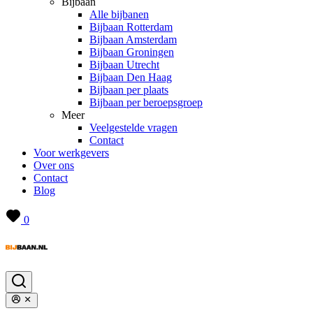
Bijbaan
Alle bijbanen
Bijbaan Rotterdam
Bijbaan Amsterdam
Bijbaan Groningen
Bijbaan Utrecht
Bijbaan Den Haag
Bijbaan per plaats
Bijbaan per beroepsgroep
Meer
Veelgestelde vragen
Contact
Voor werkgevers
Over ons
Contact
Blog
0