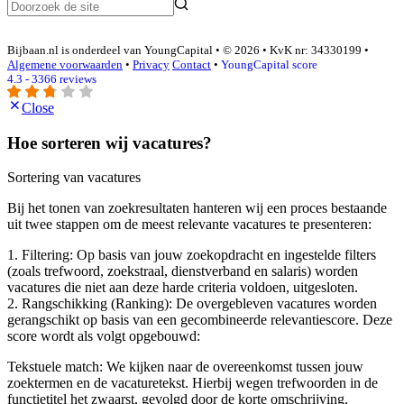
Bijbaan.nl is onderdeel van YoungCapital • © 2026 • KvK nr: 34330199 •
Algemene voorwaarden
•
Privacy
Contact
•
YoungCapital score
4.3 - 3366 reviews
Close
Hoe sorteren wij vacatures?
Sortering van vacatures
Bij het tonen van zoekresultaten hanteren wij een proces bestaande
uit twee stappen om de meest relevante vacatures te presenteren:
1. Filtering: Op basis van jouw zoekopdracht en ingestelde filters
(zoals trefwoord, zoekstraal, dienstverband en salaris) worden
vacatures die niet aan deze harde criteria voldoen, uitgesloten.
2. Rangschikking (Ranking): De overgebleven vacatures worden
gerangschikt op basis van een gecombineerde relevantiescore. Deze
score wordt als volgt opgebouwd:
Tekstuele match: We kijken naar de overeenkomst tussen jouw
zoektermen en de vacaturetekst. Hierbij wegen trefwoorden in de
functietitel het zwaarst, gevolgd door de korte omschrijving.