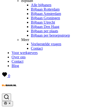
Bijbaan
Alle bijbanen
Bijbaan Rotterdam
Bijbaan Amsterdam
Bijbaan Groningen
Bijbaan Utrecht
Bijbaan Den Haag
Bijbaan per plaats
Bijbaan per beroepsgroep
Meer
Veelgestelde vragen
Contact
Voor werkgevers
Over ons
Contact
Blog
0