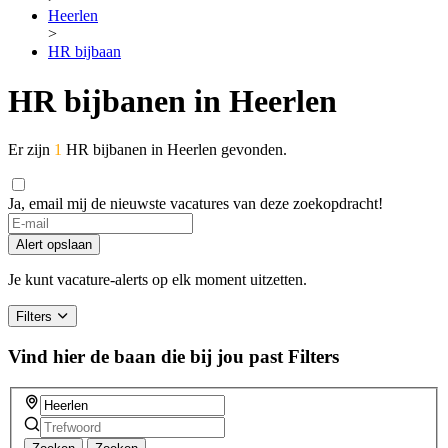
Heerlen
>
HR bijbaan
HR bijbanen in Heerlen
Er zijn
1
HR bijbanen in Heerlen gevonden.
Ja, email mij de nieuwste vacatures van deze zoekopdracht!
If
you
Alert opslaan
are
a
Je kunt vacature-alerts op elk moment uitzetten.
human,
ignore
Filters
this
field
Vind hier de baan die bij jou past
Filters