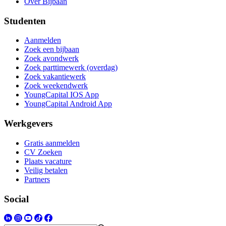
Over Bijbaan
Studenten
Aanmelden
Zoek een bijbaan
Zoek avondwerk
Zoek parttimewerk (overdag)
Zoek vakantiewerk
Zoek weekendwerk
YoungCapital IOS App
YoungCapital Android App
Werkgevers
Gratis aanmelden
CV Zoeken
Plaats vacature
Veilig betalen
Partners
Social