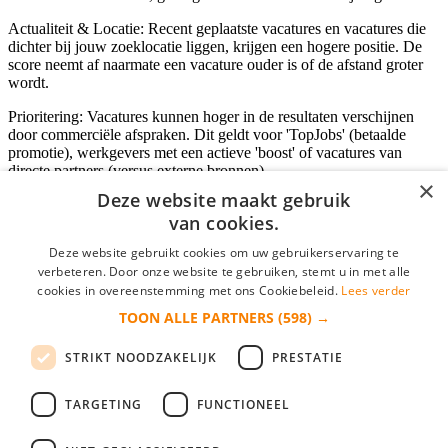
Actualiteit & Locatie: Recent geplaatste vacatures en vacatures die
dichter bij jouw zoeklocatie liggen, krijgen een hogere positie. De
score neemt af naarmate een vacature ouder is of de afstand groter
wordt.
Prioritering: Vacatures kunnen hoger in de resultaten verschijnen
door commerciële afspraken. Dit geldt voor 'TopJobs' (betaalde
promotie), werkgevers met een actieve 'boost' of vacatures van
directe partners (versus externe bronnen).
×
Deze website maakt gebruik
van cookies.
Inloggen als bedrijf
Deze website gebruikt cookies om uw gebruikerservaring te
verbeteren. Door onze website te gebruiken, stemt u in met alle
E-mail
*
cookies in overeenstemming met ons Cookiebeleid.
Lees verder
TOON ALLE PARTNERS
(598) →
Wachtwoord
STRIKT NOODZAKELIJK
PRESTATIE
login gegevens onthouden
Wachtwoord vergeten?
login
TARGETING
FUNCTIONEEL
Bedrijf aanmelden