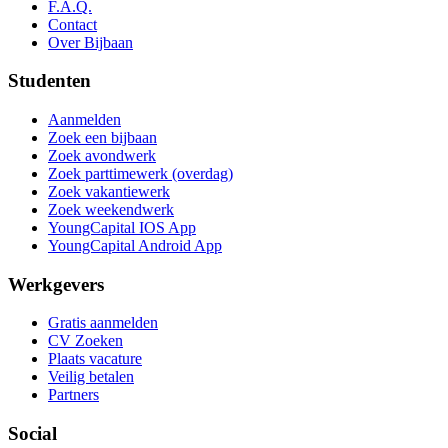
F.A.Q.
Contact
Over Bijbaan
Studenten
Aanmelden
Zoek een bijbaan
Zoek avondwerk
Zoek parttimewerk (overdag)
Zoek vakantiewerk
Zoek weekendwerk
YoungCapital IOS App
YoungCapital Android App
Werkgevers
Gratis aanmelden
CV Zoeken
Plaats vacature
Veilig betalen
Partners
Social