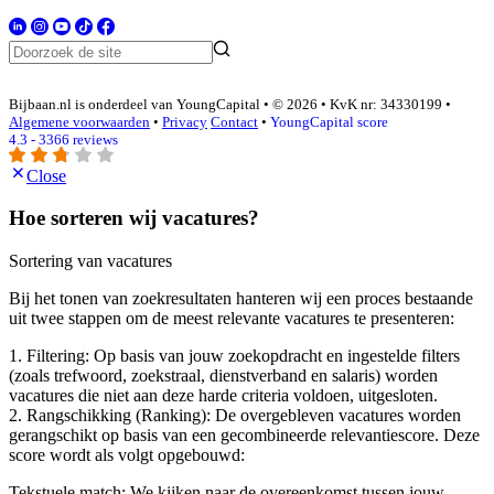
Bijbaan.nl is onderdeel van YoungCapital • © 2026 • KvK nr: 34330199 •
Algemene voorwaarden
•
Privacy
Contact
•
YoungCapital score
4.3 - 3366 reviews
Close
Hoe sorteren wij vacatures?
Sortering van vacatures
Bij het tonen van zoekresultaten hanteren wij een proces bestaande
uit twee stappen om de meest relevante vacatures te presenteren:
1. Filtering: Op basis van jouw zoekopdracht en ingestelde filters
(zoals trefwoord, zoekstraal, dienstverband en salaris) worden
vacatures die niet aan deze harde criteria voldoen, uitgesloten.
2. Rangschikking (Ranking): De overgebleven vacatures worden
gerangschikt op basis van een gecombineerde relevantiescore. Deze
score wordt als volgt opgebouwd:
Tekstuele match: We kijken naar de overeenkomst tussen jouw