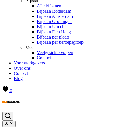
Bijbaan
Alle bijbanen
Bijbaan Rotterdam
Bijbaan Amsterdam
Bijbaan Groningen
Bijbaan Utrecht
Bijbaan Den Haag
Bijbaan per plaats
Bijbaan per beroepsgroep
Meer
Veelgestelde vragen
Contact
Voor werkgevers
Over ons
Contact
Blog
0