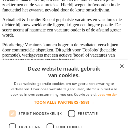
zoektermen en de vacaturetekst. Hierbij wegen trefwoorden in de
functietitel het zwaarst, gevolgd door de korte omschrijving.
Actualiteit & Locatie: Recent geplaatste vacatures en vacatures die
dichter bij jouw zoeklocatie liggen, krijgen een hogere positie. De
score neemt af naarmate een vacature ouder is of de afstand groter
wordt.
Prioritering: Vacatures kunnen hoger in de resultaten verschijnen
door commerciële afspraken. Dit geldt voor 'TopJobs' (betaalde
promotie), werkgevers met een actieve 'boost' of vacatures van
directe partners (versus externe bronnen).
×
Deze website maakt gebruik
van cookies.
Inloggen als bedrijf
Deze website gebruikt cookies om uw gebruikerservaring te
verbeteren. Door onze website te gebruiken, stemt u in met alle
E-mail
*
cookies in overeenstemming met ons Cookiebeleid.
Lees verder
TOON ALLE PARTNERS
(598) →
Wachtwoord
STRIKT NOODZAKELIJK
PRESTATIE
login gegevens onthouden
Wachtwoord vergeten?
login
TARGETING
FUNCTIONEEL