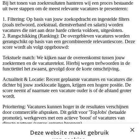
Bij het tonen van zoekresultaten hanteren wij een proces bestaande
uit twee stappen om de meest relevante vacatures te presenteren:
1. Filtering: Op basis van jouw zoekopdracht en ingestelde filters
(zoals trefwoord, zoekstraal, dienstverband en salaris) worden
vacatures die niet aan deze harde criteria voldoen, uitgesloten.
2. Rangschikking (Ranking): De overgebleven vacatures worden
gerangschikt op basis van een gecombineerde relevantiescore. Deze
score wordt als volgt opgebouwd:
Tekstuele match: We kijken naar de overeenkomst tussen jouw
zoektermen en de vacaturetekst. Hierbij wegen trefwoorden in de
functietitel het zwaarst, gevolgd door de korte omschrijving.
Actualiteit & Locatie: Recent geplaatste vacatures en vacatures die
dichter bij jouw zoeklocatie liggen, krijgen een hogere positie. De
score neemt af naarmate een vacature ouder is of de afstand groter
wordt.
Prioritering: Vacatures kunnen hoger in de resultaten verschijnen
door commerciële afspraken. Dit geldt voor 'TopJobs' (betaalde
promotie), werkgevers met een actieve 'boost' of vacatures van
directe partners (versus externe bronnen).
×
Deze website maakt gebruik