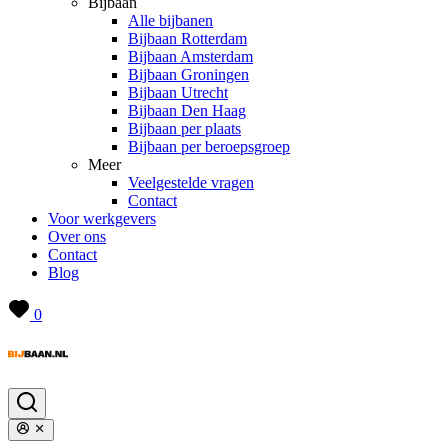
Bijbaan
Alle bijbanen
Bijbaan Rotterdam
Bijbaan Amsterdam
Bijbaan Groningen
Bijbaan Utrecht
Bijbaan Den Haag
Bijbaan per plaats
Bijbaan per beroepsgroep
Meer
Veelgestelde vragen
Contact
Voor werkgevers
Over ons
Contact
Blog
0