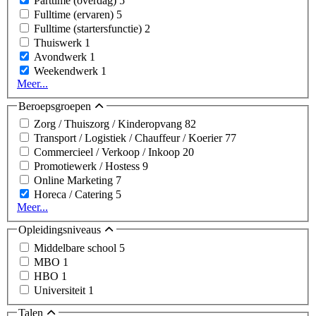
Parttime (overdag)
5
Fulltime (ervaren)
5
Fulltime (startersfunctie)
2
Thuiswerk
1
Avondwerk
1
Weekendwerk
1
Meer...
Beroepsgroepen
Zorg / Thuiszorg / Kinderopvang
82
Transport / Logistiek / Chauffeur / Koerier
77
Commercieel / Verkoop / Inkoop
20
Promotiewerk / Hostess
9
Online Marketing
7
Horeca / Catering
5
Meer...
Opleidingsniveaus
Middelbare school
5
MBO
1
HBO
1
Universiteit
1
Talen