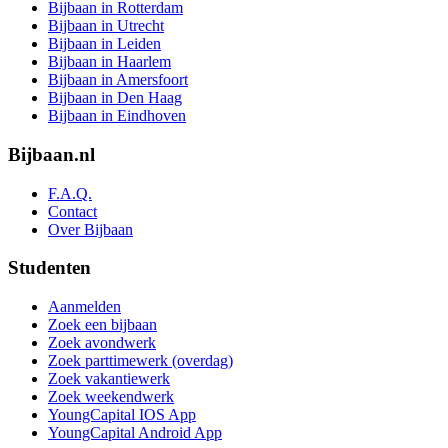
Bijbaan in Rotterdam
Bijbaan in Utrecht
Bijbaan in Leiden
Bijbaan in Haarlem
Bijbaan in Amersfoort
Bijbaan in Den Haag
Bijbaan in Eindhoven
Bijbaan.nl
F.A.Q.
Contact
Over Bijbaan
Studenten
Aanmelden
Zoek een bijbaan
Zoek avondwerk
Zoek parttimewerk (overdag)
Zoek vakantiewerk
Zoek weekendwerk
YoungCapital IOS App
YoungCapital Android App