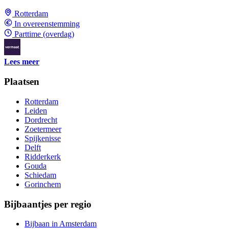
Rotterdam
In overeenstemming
Parttime (overdag)
Lees meer
Plaatsen
Rotterdam
Leiden
Dordrecht
Zoetermeer
Spijkenisse
Delft
Ridderkerk
Gouda
Schiedam
Gorinchem
Bijbaantjes per regio
Bijbaan in Amsterdam