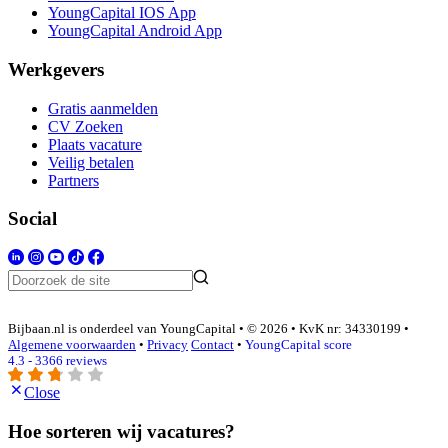
YoungCapital IOS App
YoungCapital Android App
Werkgevers
Gratis aanmelden
CV Zoeken
Plaats vacature
Veilig betalen
Partners
Social
Bijbaan.nl is onderdeel van YoungCapital • © 2026 • KvK nr: 34330199 •
Algemene voorwaarden
•
Privacy
Contact
•
YoungCapital score
4.3 - 3366 reviews
Close
Hoe sorteren wij vacatures?