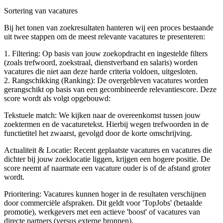
Sortering van vacatures
Bij het tonen van zoekresultaten hanteren wij een proces bestaande
uit twee stappen om de meest relevante vacatures te presenteren:
1. Filtering: Op basis van jouw zoekopdracht en ingestelde filters
(zoals trefwoord, zoekstraal, dienstverband en salaris) worden
vacatures die niet aan deze harde criteria voldoen, uitgesloten.
2. Rangschikking (Ranking): De overgebleven vacatures worden
gerangschikt op basis van een gecombineerde relevantiescore. Deze
score wordt als volgt opgebouwd:
Tekstuele match: We kijken naar de overeenkomst tussen jouw
zoektermen en de vacaturetekst. Hierbij wegen trefwoorden in de
functietitel het zwaarst, gevolgd door de korte omschrijving.
Actualiteit & Locatie: Recent geplaatste vacatures en vacatures die
dichter bij jouw zoeklocatie liggen, krijgen een hogere positie. De
score neemt af naarmate een vacature ouder is of de afstand groter
wordt.
Prioritering: Vacatures kunnen hoger in de resultaten verschijnen
door commerciële afspraken. Dit geldt voor 'TopJobs' (betaalde
promotie), werkgevers met een actieve 'boost' of vacatures van
directe partners (versus externe bronnen).