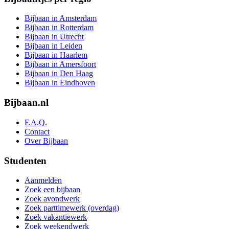
Bijbaan in Amsterdam
Bijbaan in Rotterdam
Bijbaan in Utrecht
Bijbaan in Leiden
Bijbaan in Haarlem
Bijbaan in Amersfoort
Bijbaan in Den Haag
Bijbaan in Eindhoven
Bijbaan.nl
F.A.Q.
Contact
Over Bijbaan
Studenten
Aanmelden
Zoek een bijbaan
Zoek avondwerk
Zoek parttimewerk (overdag)
Zoek vakantiewerk
Zoek weekendwerk