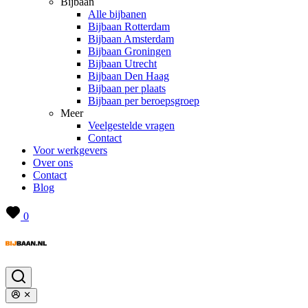
Bijbaan
Alle bijbanen
Bijbaan Rotterdam
Bijbaan Amsterdam
Bijbaan Groningen
Bijbaan Utrecht
Bijbaan Den Haag
Bijbaan per plaats
Bijbaan per beroepsgroep
Meer
Veelgestelde vragen
Contact
Voor werkgevers
Over ons
Contact
Blog
0