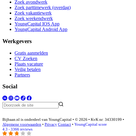
Zoek avondwerk
Zoek parttimewerk (overdag)
Zoek vakantiewerk
Zoek weekendwerk
YoungCapital IOS App
YoungCapital Android App
Werkgevers
Gratis aanmelden
CV Zoeken
Plaats vacature
Veilig betalen
Partners
Social
Bijbaan.nl is onderdeel van YoungCapital • © 2026 • KvK nr: 34330199 •
Algemene voorwaarden
•
Privacy
Contact
•
YoungCapital score
4.3 - 3366 reviews