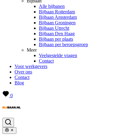
Bijbaan
Alle bijbanen
Bijbaan Rotterdam
Bijbaan Amsterdam
Bijbaan Groningen
Bijbaan Utrecht
Bijbaan Den Haag
Bijbaan per plaats
Bijbaan per beroepsgroep
Meer
Veelgestelde vragen
Contact
Voor werkgevers
Over ons
Contact
Blog
0