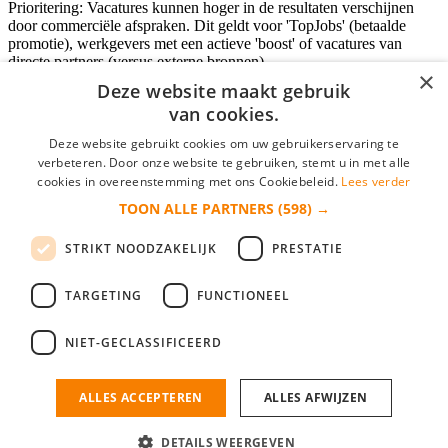
Prioritering: Vacatures kunnen hoger in de resultaten verschijnen
door commerciële afspraken. Dit geldt voor 'TopJobs' (betaalde
promotie), werkgevers met een actieve 'boost' of vacatures van
directe partners (versus externe bronnen).
×
Deze website maakt gebruik
van cookies.
Inloggen als bedrijf
Deze website gebruikt cookies om uw gebruikerservaring te
verbeteren. Door onze website te gebruiken, stemt u in met alle
E-mail
*
cookies in overeenstemming met ons Cookiebeleid.
Lees verder
TOON ALLE PARTNERS
(598) →
Wachtwoord
STRIKT NOODZAKELIJK
PRESTATIE
login gegevens onthouden
Wachtwoord vergeten?
login
TARGETING
FUNCTIONEEL
Bedrijf aanmelden
NIET-GECLASSIFICEERD
Na het aanmelden kun je meteen je vacature plaatsen en heb je je
nieuwe collega/werknemer zo gevonden!
ALLES ACCEPTEREN
ALLES AFWIJZEN
Heb je nog geen gratis bedrijfsprofiel?
DETAILS WEERGEVEN