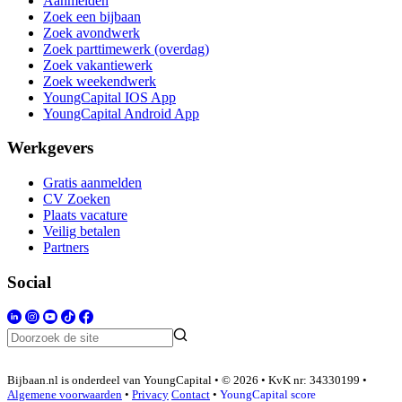
Aanmelden
Zoek een bijbaan
Zoek avondwerk
Zoek parttimewerk (overdag)
Zoek vakantiewerk
Zoek weekendwerk
YoungCapital IOS App
YoungCapital Android App
Werkgevers
Gratis aanmelden
CV Zoeken
Plaats vacature
Veilig betalen
Partners
Social
Bijbaan.nl is onderdeel van YoungCapital • © 2026 • KvK nr: 34330199 •
Algemene voorwaarden
•
Privacy
Contact
•
YoungCapital score