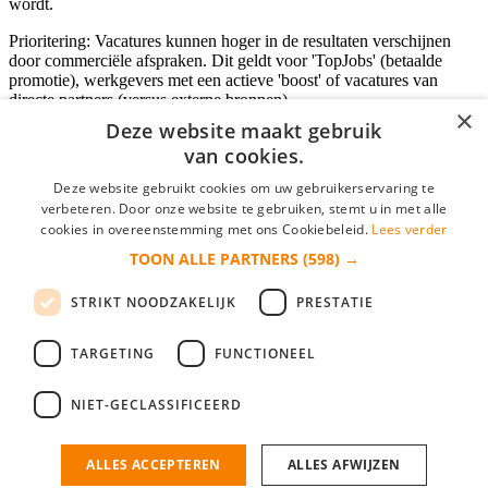
wordt.
Prioritering: Vacatures kunnen hoger in de resultaten verschijnen
door commerciële afspraken. Dit geldt voor 'TopJobs' (betaalde
promotie), werkgevers met een actieve 'boost' of vacatures van
directe partners (versus externe bronnen).
×
Deze website maakt gebruik
van cookies.
Inloggen als bedrijf
Deze website gebruikt cookies om uw gebruikerservaring te
verbeteren. Door onze website te gebruiken, stemt u in met alle
E-mail
*
cookies in overeenstemming met ons Cookiebeleid.
Lees verder
TOON ALLE PARTNERS
(598) →
Wachtwoord
STRIKT NOODZAKELIJK
PRESTATIE
login gegevens onthouden
Wachtwoord vergeten?
login
TARGETING
FUNCTIONEEL
Bedrijf aanmelden
NIET-GECLASSIFICEERD
Na het aanmelden kun je meteen je vacature plaatsen en heb je je
nieuwe collega/werknemer zo gevonden!
ALLES ACCEPTEREN
ALLES AFWIJZEN