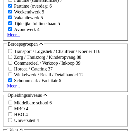
Fulltime (startersfunctie)
7
Parttime (overdag)
6
Weekendwerk
5
Vakantiewerk
5
Tijdelijke fulltime baan
5
Avondwerk
4
Meer...
Beroepsgroepen
Transport / Logistiek / Chauffeur / Koerier
116
Zorg / Thuiszorg / Kinderopvang
88
Commercieel / Verkoop / Inkoop
39
Horeca / Catering
37
Winkelwerk / Retail / Detailhandel
12
Schoonmaak / Facilitair
6
Meer...
Opleidingsniveaus
Middelbare school
6
MBO
4
HBO
4
Universiteit
4
Talen