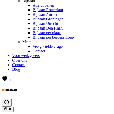
Bijbaan
Alle bijbanen
Bijbaan Rotterdam
Bijbaan Amsterdam
Bijbaan Groningen
Bijbaan Utrecht
Bijbaan Den Haag
Bijbaan per plaats
Bijbaan per beroepsgroep
Meer
Veelgestelde vragen
Contact
Voor werkgevers
Over ons
Contact
Blog
0