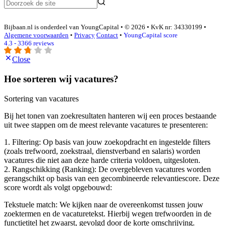
Bijbaan.nl is onderdeel van YoungCapital • © 2026 • KvK nr: 34330199 •
Algemene voorwaarden
•
Privacy
Contact
•
YoungCapital score
4.3 - 3366 reviews
Close
Hoe sorteren wij vacatures?
Sortering van vacatures
Bij het tonen van zoekresultaten hanteren wij een proces bestaande
uit twee stappen om de meest relevante vacatures te presenteren:
1. Filtering: Op basis van jouw zoekopdracht en ingestelde filters
(zoals trefwoord, zoekstraal, dienstverband en salaris) worden
vacatures die niet aan deze harde criteria voldoen, uitgesloten.
2. Rangschikking (Ranking): De overgebleven vacatures worden
gerangschikt op basis van een gecombineerde relevantiescore. Deze
score wordt als volgt opgebouwd:
Tekstuele match: We kijken naar de overeenkomst tussen jouw
zoektermen en de vacaturetekst. Hierbij wegen trefwoorden in de
functietitel het zwaarst, gevolgd door de korte omschrijving.