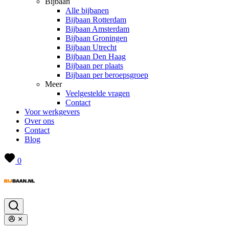
Bijbaan
Alle bijbanen
Bijbaan Rotterdam
Bijbaan Amsterdam
Bijbaan Groningen
Bijbaan Utrecht
Bijbaan Den Haag
Bijbaan per plaats
Bijbaan per beroepsgroep
Meer
Veelgestelde vragen
Contact
Voor werkgevers
Over ons
Contact
Blog
0