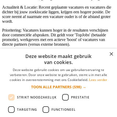
Actualiteit & Locatie: Recent geplaatste vacatures en vacatures die
dichter bij jouw zoeklocatie liggen, krijgen een hogere positie. De
score neemt af naarmate een vacature ouder is of de afstand groter
wordt.
Prioritering: Vacatures kunnen hoger in de resultaten verschijnen
door commerciële afspraken. Dit geldt voor 'TopJobs' (betaalde
promotie), werkgevers met een actieve 'boost' of vacatures van
directe partners (versus externe bronnen).
×
Deze website maakt gebruik
van cookies.
Inloggen als bedrijf
Deze website gebruikt cookies om uw gebruikerservaring te
E-mail
*
verbeteren. Door onze website te gebruiken, stemt u in met alle
cookies in overeenstemming met ons Cookiebeleid.
Lees verder
TOON ALLE PARTNERS
(598) →
Wachtwoord
STRIKT NOODZAKELIJK
PRESTATIE
login gegevens onthouden
Wachtwoord vergeten?
login
TARGETING
FUNCTIONEEL