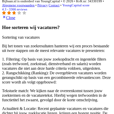
Bijbaan.nl is onderdeel van YoungCapital • © 2026 • KvK nr: 34330199 •
Algemene voorwaarden
•
Privacy
Contact
•
YoungCapital score
4.3 - 3366 reviews
Close
Hoe sorteren wij vacatures?
Sortering van vacatures
Bij het tonen van zoekresultaten hanteren wij een proces bestaande
uit twee stappen om de meest relevante vacatures te presenteren:
1. Filtering: Op basis van jouw zoekopdracht en ingestelde filters
(zoals trefwoord, zoekstraal, dienstverband en salaris) worden
vacatures die niet aan deze harde criteria voldoen, uitgesloten.
2. Rangschikking (Ranking): De overgebleven vacatures worden
gerangschikt op basis van een gecombineerde relevantiescore. Deze
score wordt als volgt opgebouwd:
Tekstuele match: We kijken naar de overeenkomst tussen jouw
zoektermen en de vacaturetekst. Hierbij wegen trefwoorden in de
functietitel het zwaarst, gevolgd door de korte omschrijving.
Actualiteit & Locatie: Recent geplaatste vacatures en vacatures die
dichter bij jouw zoeklocatie liggen, krijgen een hogere positie. De