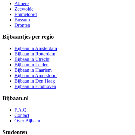
Almere
Zeewolde
Emmeloord
Bussum
Dronten
Bijbaantjes per regio
Bijbaan in Amsterdam
Bijbaan in Rotterdam
Bijbaan in Utrecht
Bijbaan in Leiden
Bijbaan in Haarlem
Bijbaan in Amersfoort
Bijbaan in Den Haag
Bijbaan in Eindhoven
Bijbaan.nl
F.A.Q.
Contact
Over Bijbaan
Studenten