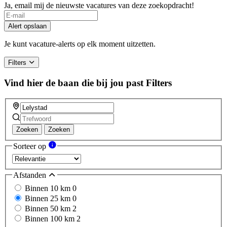
Ja, email mij de nieuwste vacatures van deze zoekopdracht!
If
you
Alert opslaan
are
a
Je kunt vacature-alerts op elk moment uitzetten.
human,
ignore
Filters
this
field
Vind hier de baan die bij jou past
Filters
Zoeken
Zoeken
Sorteer op
Afstanden
Binnen 10 km
0
Binnen 25 km
0
Binnen 50 km
2
Binnen 100 km
2