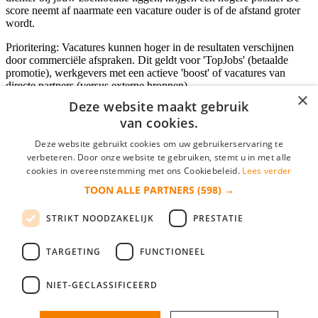
score neemt af naarmate een vacature ouder is of de afstand groter
wordt.
Prioritering: Vacatures kunnen hoger in de resultaten verschijnen
door commerciële afspraken. Dit geldt voor 'TopJobs' (betaalde
promotie), werkgevers met een actieve 'boost' of vacatures van
directe partners (versus externe bronnen).
×
Deze website maakt gebruik
van cookies.
Inloggen als bedrijf
Deze website gebruikt cookies om uw gebruikerservaring te
verbeteren. Door onze website te gebruiken, stemt u in met alle
E-mail
*
cookies in overeenstemming met ons Cookiebeleid.
Lees verder
TOON ALLE PARTNERS
(598) →
Wachtwoord
STRIKT NOODZAKELIJK
PRESTATIE
login gegevens onthouden
Wachtwoord vergeten?
login
TARGETING
FUNCTIONEEL
Bedrijf aanmelden
NIET-GECLASSIFICEERD
Na het aanmelden kun je meteen je vacature plaatsen en heb je je