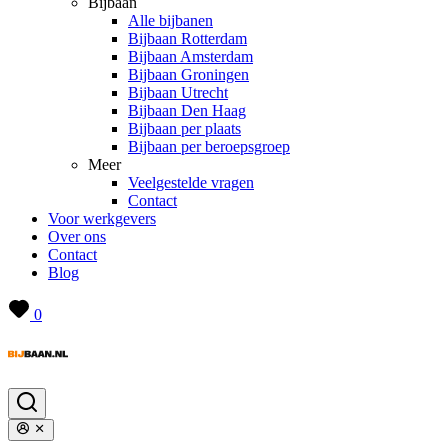
Bijbaan
Alle bijbanen
Bijbaan Rotterdam
Bijbaan Amsterdam
Bijbaan Groningen
Bijbaan Utrecht
Bijbaan Den Haag
Bijbaan per plaats
Bijbaan per beroepsgroep
Meer
Veelgestelde vragen
Contact
Voor werkgevers
Over ons
Contact
Blog
0