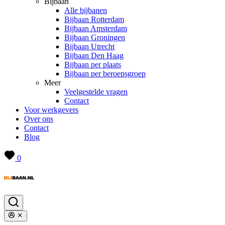
Bijbaan
Alle bijbanen
Bijbaan Rotterdam
Bijbaan Amsterdam
Bijbaan Groningen
Bijbaan Utrecht
Bijbaan Den Haag
Bijbaan per plaats
Bijbaan per beroepsgroep
Meer
Veelgestelde vragen
Contact
Voor werkgevers
Over ons
Contact
Blog
0