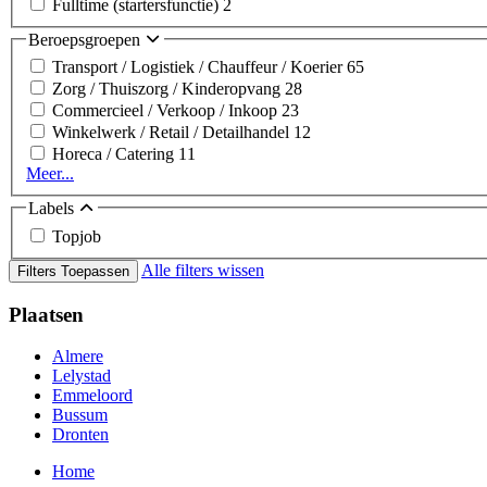
Fulltime (startersfunctie)
2
Beroepsgroepen
Transport / Logistiek / Chauffeur / Koerier
65
Zorg / Thuiszorg / Kinderopvang
28
Commercieel / Verkoop / Inkoop
23
Winkelwerk / Retail / Detailhandel
12
Horeca / Catering
11
Meer...
Labels
Topjob
Alle filters wissen
Filters Toepassen
Plaatsen
Almere
Lelystad
Emmeloord
Bussum
Dronten
Home