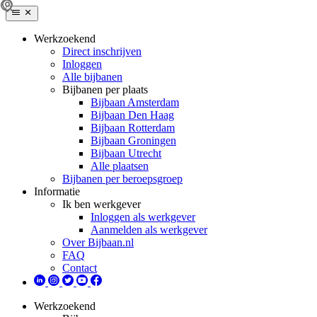
Werkzoekend
Direct inschrijven
Inloggen
Alle bijbanen
Bijbanen per plaats
Bijbaan Amsterdam
Bijbaan Den Haag
Bijbaan Rotterdam
Bijbaan Groningen
Bijbaan Utrecht
Alle plaatsen
Bijbanen per beroepsgroep
Informatie
Ik ben werkgever
Inloggen als werkgever
Aanmelden als werkgever
Over Bijbaan.nl
FAQ
Contact
Werkzoekend