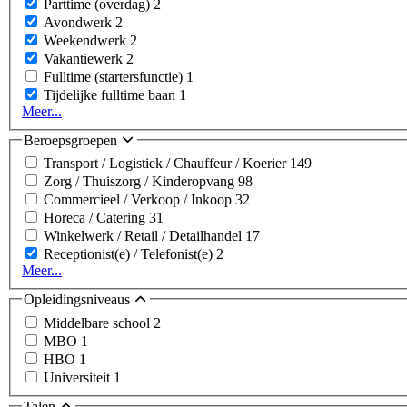
Parttime (overdag)
2
Avondwerk
2
Weekendwerk
2
Vakantiewerk
2
Fulltime (startersfunctie)
1
Tijdelijke fulltime baan
1
Meer...
Beroepsgroepen
Transport / Logistiek / Chauffeur / Koerier
149
Zorg / Thuiszorg / Kinderopvang
98
Commercieel / Verkoop / Inkoop
32
Horeca / Catering
31
Winkelwerk / Retail / Detailhandel
17
Receptionist(e) / Telefonist(e)
2
Meer...
Opleidingsniveaus
Middelbare school
2
MBO
1
HBO
1
Universiteit
1
Talen