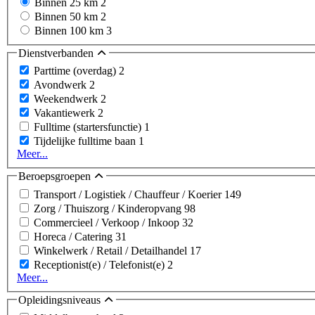
Binnen 25 km
2
Binnen 50 km
2
Binnen 100 km
3
Dienstverbanden
Parttime (overdag)
2
Avondwerk
2
Weekendwerk
2
Vakantiewerk
2
Fulltime (startersfunctie)
1
Tijdelijke fulltime baan
1
Meer...
Beroepsgroepen
Transport / Logistiek / Chauffeur / Koerier
149
Zorg / Thuiszorg / Kinderopvang
98
Commercieel / Verkoop / Inkoop
32
Horeca / Catering
31
Winkelwerk / Retail / Detailhandel
17
Receptionist(e) / Telefonist(e)
2
Meer...
Opleidingsniveaus