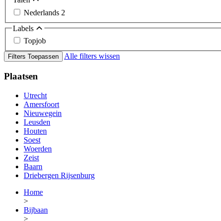
Nederlands
2
Labels
Topjob
Alle filters wissen
Filters Toepassen
Plaatsen
Utrecht
Amersfoort
Nieuwegein
Leusden
Houten
Soest
Woerden
Zeist
Baarn
Driebergen Rijsenburg
Home
>
Bijbaan
>