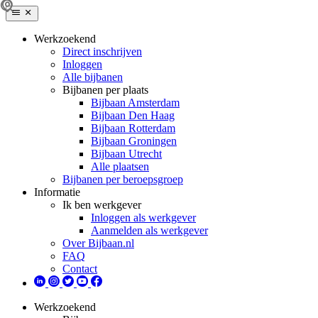
Werkzoekend
Direct inschrijven
Inloggen
Alle bijbanen
Bijbanen per plaats
Bijbaan Amsterdam
Bijbaan Den Haag
Bijbaan Rotterdam
Bijbaan Groningen
Bijbaan Utrecht
Alle plaatsen
Bijbanen per beroepsgroep
Informatie
Ik ben werkgever
Inloggen als werkgever
Aanmelden als werkgever
Over Bijbaan.nl
FAQ
Contact
Werkzoekend