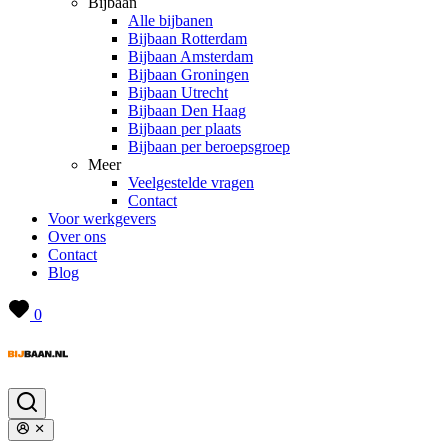
Bijbaan
Alle bijbanen
Bijbaan Rotterdam
Bijbaan Amsterdam
Bijbaan Groningen
Bijbaan Utrecht
Bijbaan Den Haag
Bijbaan per plaats
Bijbaan per beroepsgroep
Meer
Veelgestelde vragen
Contact
Voor werkgevers
Over ons
Contact
Blog
0