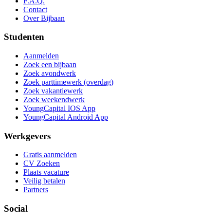
F.A.Q.
Contact
Over Bijbaan
Studenten
Aanmelden
Zoek een bijbaan
Zoek avondwerk
Zoek parttimewerk (overdag)
Zoek vakantiewerk
Zoek weekendwerk
YoungCapital IOS App
YoungCapital Android App
Werkgevers
Gratis aanmelden
CV Zoeken
Plaats vacature
Veilig betalen
Partners
Social