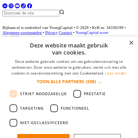
Bijbaan.nl is onderdeel van YoungCapital • © 2026 • KvK nr: 34330199 •
Algemene voorwaarden
•
Privacy
Contact
•
YoungCapital score
4.3 - 3366 reviews
×
Deze website maakt gebruik
van cookies.
Inloggen als bedrijf
Deze website gebruikt cookies om uw gebruikerservaring te
verbeteren. Door onze website te gebruiken, stemt u in met alle
E-mail
*
cookies in overeenstemming met ons Cookiebeleid.
Lees verder
TOON ALLE PARTNERS
(598) →
Wachtwoord
STRIKT NOODZAKELIJK
PRESTATIE
login gegevens onthouden
Wachtwoord vergeten?
login
TARGETING
FUNCTIONEEL
Bedrijf aanmelden
NIET-GECLASSIFICEERD
Na het aanmelden kun je meteen je vacature plaatsen en heb je je
nieuwe collega/werknemer zo gevonden!