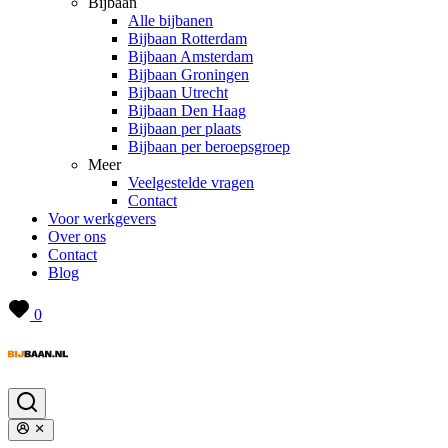
Bijbaan
Alle bijbanen
Bijbaan Rotterdam
Bijbaan Amsterdam
Bijbaan Groningen
Bijbaan Utrecht
Bijbaan Den Haag
Bijbaan per plaats
Bijbaan per beroepsgroep
Meer
Veelgestelde vragen
Contact
Voor werkgevers
Over ons
Contact
Blog
0